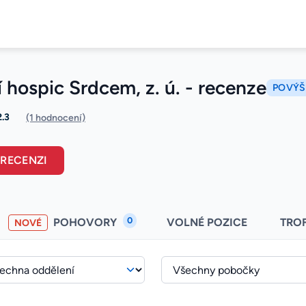
hospic Srdcem, z. ú. - recenze
POVÝŠI
2.3
(1 hodnocení)
 RECENZI
0
POHOVORY
VOLNÉ POZICE
TRO
NOVÉ