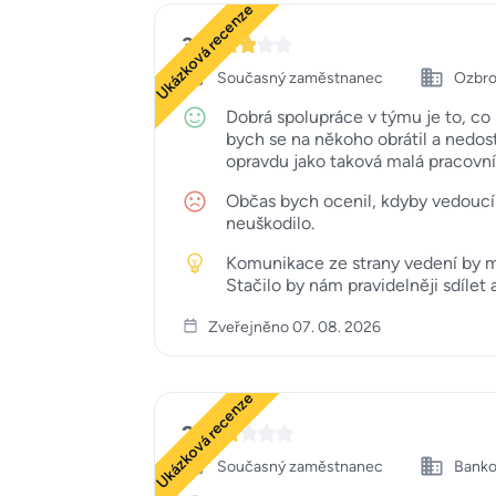
Ukázková recenze
3
Současný zaměstnanec
Ozbro
Dobrá spolupráce v týmu je to, co
bych se na někoho obrátil a nedosta
opravdu jako taková malá pracovní 
Občas bych ocenil, kdyby vedoucí 
neuškodilo.
Komunikace ze strany vedení by mo
Stačilo by nám pravidelněji sdílet
Zveřejněno 07. 08. 2026
Ukázková recenze
2
Současný zaměstnanec
Bankov