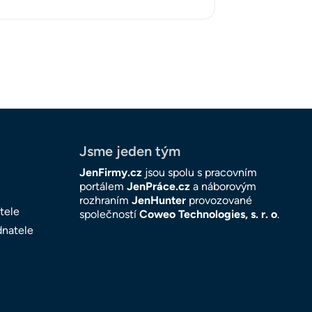
Jsme jeden tým
JenFirmy.cz
jsou spolu s pracovním
portálem
JenPráce.cz
a náborovým
rozhraním
JenHunter
provozované
tele
společností
Coweo Technologies, s. r. o
.
dnatele