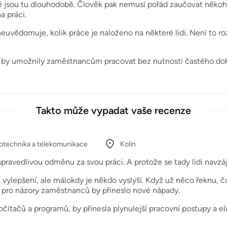
ové jsou tu dlouhodobě. Člověk pak nemusí pořád zaučovat něk
a práci.
euvědomuje, kolik práce je naloženo na některé lidi. Není to r
ce by umožnily zaměstnancům pracovat bez nutnosti častého doh
Takto může vypadat vaše recenze
rotechnika a telekomunikace
Kolín
spravedlivou odměnu za svou práci. A protože se tady lidi navzá
vylepšení, ale málokdy je někdo vyslyší. Když už něco řeknu, č
u pro názory zaměstnanců by přineslo nové nápady.
ítačů a programů, by přinesla plynulejší pracovní postupy a el