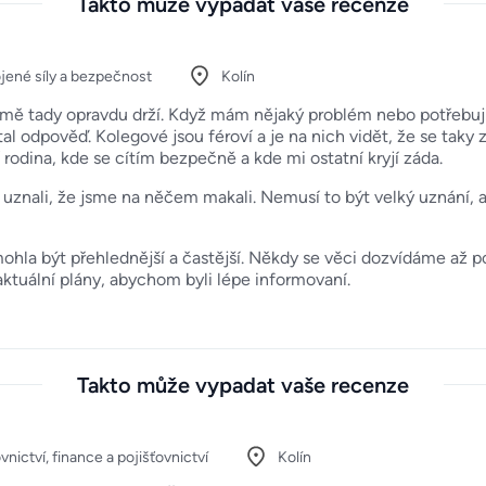
Takto může vypadat vaše recenze
jené síly a bezpečnost
Kolín
 mě tady opravdu drží. Když mám nějaký problém nebo potřebuj
l odpověď. Kolegové jsou féroví a je na nich vidět, že se taky za
rodina, kde se cítím bezpečně a kde mi ostatní kryjí záda.
uznali, že jsme na něčem makali. Nemusí to být velký uznání, 
hla být přehlednější a častější. Někdy se věci dozvídáme až po
 aktuální plány, abychom byli lépe informovaní.
Takto může vypadat vaše recenze
nictví, finance a pojišťovnictví
Kolín