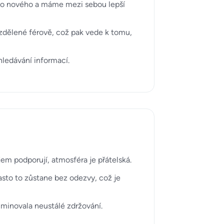
oho nového a máme mezi sebou lepší
ozdělené férově, což pak vede k tomu,
ledávání informací.
jem podporují, atmosféra je přátelská.
asto to zůstane bez odezvy, což je
iminovala neustálé zdržování.