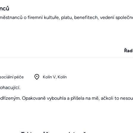
anců
stnanců o firemní kultuře, platu, benefitech, vedení společno
Řad
sociální péče
Kolín V, Kolín
ohacující.
odřízeným. Opakovaně vybouhla a přišela na mě, ačkoli to nesouv