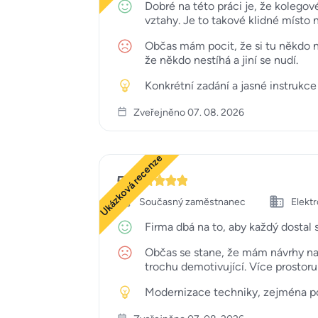
Dobré na této práci je, že koleg
vztahy. Je to takové klidné místo n
Občas mám pocit, že si tu někdo n
že někdo nestíhá a jiní se nudí.
Konkrétní zadání a jasné instruk
Zveřejněno 07. 08. 2026
Ukázková recenze
5
Současný zaměstnanec
Elekt
Firma dbá na to, aby každý dostal 
Občas se stane, že mám návrhy na 
trochu demotivující. Více prostor
Modernizace techniky, zejména poč