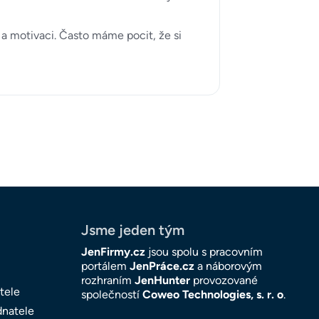
a motivaci. Často máme pocit, že si
Jsme jeden tým
JenFirmy.cz
jsou spolu s pracovním
portálem
JenPráce.cz
a náborovým
rozhraním
JenHunter
provozované
tele
společností
Coweo Technologies, s. r. o
.
dnatele