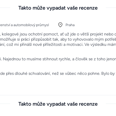
Takto může vypadat vaše recenze
renství a automobilový průmysl
Praha
kolegové jsou ochotní pomoct, ať už jde o větší projekt nebo d
i umožňuje si práci přizpůsobit tak, aby to vyhovovalo mým potř
ní, což mi přináší nové příležitosti a motivaci. Ve výsledku má
li. Najednou to musíme stihnout rychle, a člověk se z toho jen
e přes dlouhé schvalování, než se vůbec něco pohne. Bylo by faj
Takto může vypadat vaše recenze