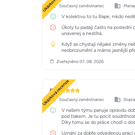
Současný zaměstnanec
Mana
V kolektivu to tu šlape, nikdo ned
Úkoly tu padají často na poslední c
unavenej a nestíhá.
Když se chystají nějaké změny neb
nedorozumění a máme jasnější před
Zveřejněno 07. 08. 2026
Ukázková recenze
5
Současný zaměstnanec
Doprav
V našem týmu panuje opravdu dobrá
pod tlakem. Je tu pocit soudržnos
Díky tomu se do práce chodí o dost
Uznání za dobře odvedenou práci o