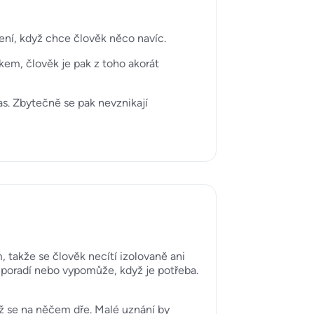
lení, když chce člověk něco navíc.
akem, člověk je pak z toho akorát
s. Zbytečně se pak nevznikají
 takže se člověk necítí izolovaně ani
o poradí nebo vypomůže, když je potřeba.
yž se na něčem dře. Malé uznání by