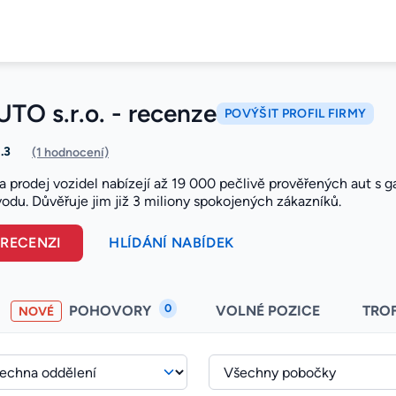
TO s.r.o. - recenze
POVÝŠIT PROFIL FIRMY
1.3
(1 hodnocení)
a prodej vozidel nabízejí až 19 000 pečlivě prověřených aut s g
odu. Důvěřuje jim již 3 miliony spokojených zákazníků.
 RECENZI
HLÍDÁNÍ NABÍDEK
0
POHOVORY
VOLNÉ POZICE
TRO
NOVÉ