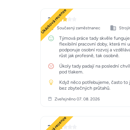
Ukázková recenze
3
Současný zaměstnanec
Strojí
Týmová práce tady skvěle funguje, 
flexibilní pracovní doby, která m
podporuje osobní rozvoj a vzdělává
růst jak profesně, tak osobně.
Úkoly tady padají na poslední chví
pod tlakem.
Když něco potřebujeme, často to jd
bez zbytečných průtahů.
Zveřejněno 07. 08. 2026
Ukázková recenze
2