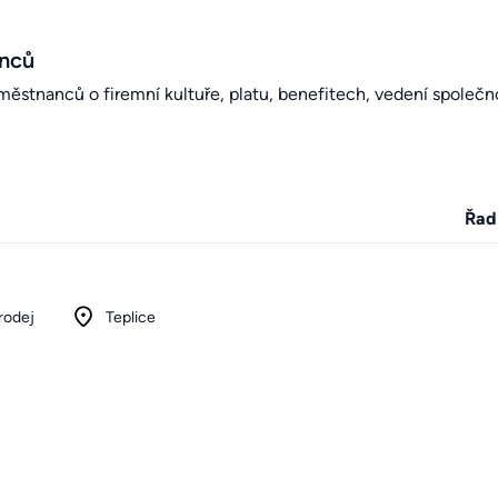
anců
stnanců o firemní kultuře, platu, benefitech, vedení společno
Řad
rodej
Teplice