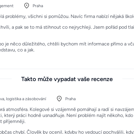
gement
Praha
ělá problémy, všichni si pomůžou. Navíc firma nabízí nějaká ško
hvíli, a pak se to má stihnout co nejrychleji. Jsem pořád pod tl
o je něco důležitého, chtěli bychom mít informace přímo a vča
stavu, co a jak.
Takto může vypadat vaše recenze
a, logistika a zásobování
Praha
 atmosféra. Kolegové si vzájemně pomáhají a radí si navzájem,
ti, který práci hodně usnadňuje. Není problém najít někoho, kd
 příjemněji.
bčas chybí. Člověk by ocenil, kdyby ho vedoucí pochválili, kd