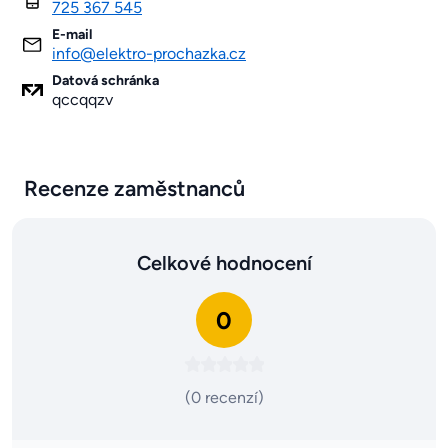
725 367 545
E-mail
info@elektro-prochazka.cz
Datová schránka
qccqqzv
Recenze zaměstnanců
Celkové hodnocení
0
(0 recenzí)