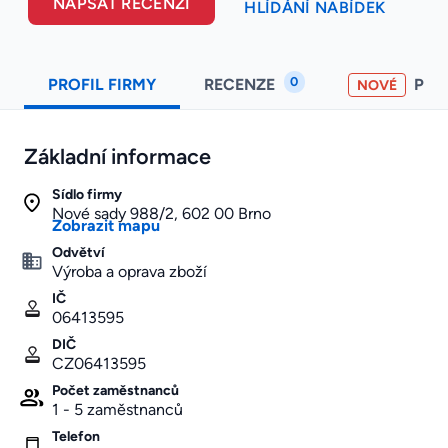
NAPSAT RECENZI
HLÍDÁNÍ NABÍDEK
0
PROFIL FIRMY
RECENZE
PO
NOVÉ
Základní informace
Sídlo firmy
Nové sady 988/2, 602 00 Brno
Zobrazit mapu
Odvětví
Výroba a oprava zboží
IČ
06413595
DIČ
CZ06413595
Počet zaměstnanců
1 - 5 zaměstnanců
Telefon