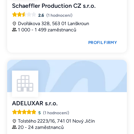
Schaeffler Production CZ s.r.o.
2.6
(1 hodnocení)
Dvořákova 328, 563 01 Lanškroun
1 000 - 1 499 zaměstnanců
PROFIL FIRMY
ADELUXAR s.r.o.
5
(1 hodnocení)
Tolstého 2223/16, 741 01 Nový Jičín
20 - 24 zaměstnanců