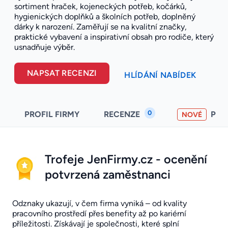
sortiment hraček, kojeneckých potřeb, kočárků,
hygienických doplňků a školních potřeb, doplněný
dárky k narození. Zaměřují se na kvalitní značky,
praktické vybavení a inspirativní obsah pro rodiče, který
usnadňuje výběr.
NAPSAT RECENZI
HLÍDÁNÍ NABÍDEK
0
PROFIL FIRMY
RECENZE
PO
NOVÉ
Trofeje JenFirmy.cz - ocenění
potvrzená zaměstnanci
Odznaky ukazují, v čem firma vyniká – od kvality
pracovního prostředí přes benefity až po kariérní
příležitosti. Získávají je společnosti, které splní