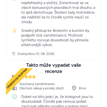
nepřehledný a složitý. Zorientovat se ve
všech bonusových pravidlech trvá dlouho, a
to spíš demotivuje. Školení tady trvá krátce,
ale naštěstí se to člověk rychle naučí za
chodu
Snadný přístup ke školením a kurzům by
podpořil růst zaměstnanců. Možnost
rychlého rozvoje dovedností by přinesla
efektivnější výkon.
Zveřejněno 10. 08. 2026
Takto může vypadat vaše
Ukázková recenze
recenze
5
Současný zaměstnanec
Obchod, nákup a prodej zboží
Brno
Dobré na této práci je, že kolegové jsou tu
dlouhodobě. Člověk pak nemusí pořád
zaučovat někoho nového a máme mezi