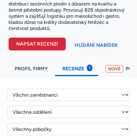
distribuci sezónních plodin s důrazem na kvalitu a
šetrné pěstební postupy. Provozují B2B objednávkový
systém a zajišťují logistiku pro maloobchod i gastro,
kladou důraz na krátký dodavatelský řetězec a
čerstvost produktů.
NAPSAT RECENZI
HLÍDÁNÍ NABÍDEK
1
PROFIL FIRMY
RECENZE
POH
NOVÉ