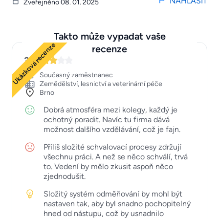
NAHLÁSIT
Zveřejněno 08. 01. 2025
Takto může vypadat vaše
Ukázková recenze
recenze
3
Současný zaměstnanec
Zemědělství, lesnictví a veterinární péče
Brno
Dobrá atmosféra mezi kolegy, každý je
ochotný poradit. Navíc tu firma dává
možnost dalšího vzdělávání, což je fajn.
Příliš složité schvalovací procesy zdržují
všechnu práci. A než se něco schválí, trvá
to. Vedení by mělo zkusit aspoň něco
zjednodušit.
Složitý systém odměňování by mohl být
nastaven tak, aby byl snadno pochopitelný
hned od nástupu, což by usnadnilo