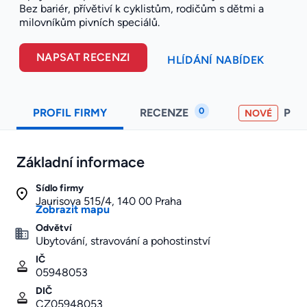
Bez bariér, přívětiví k cyklistům, rodičům s dětmi a
milovníkům pivních speciálů.
NAPSAT RECENZI
HLÍDÁNÍ NABÍDEK
0
PROFIL FIRMY
RECENZE
PO
NOVÉ
Základní informace
Sídlo firmy
Jaurisova 515/4, 140 00 Praha
Zobrazit mapu
Odvětví
Ubytování, stravování a pohostinství
IČ
05948053
DIČ
CZ05948053