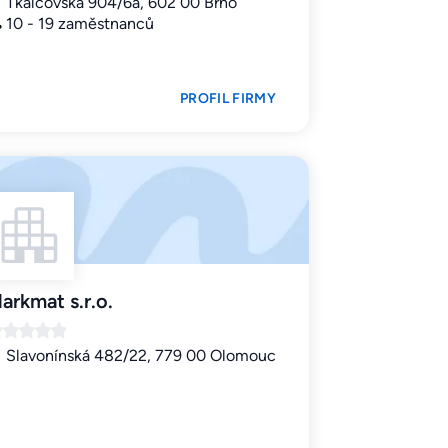
Tkalcovská 904/6a, 602 00 Brno
10 - 19 zaměstnanců
PROFIL FIRMY
arkmat s.r.o.
Slavonínská 482/22, 779 00 Olomouc