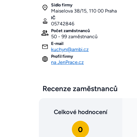
Sídlo firmy
Maiselova 38/15, 110 00 Praha
IČ
05742846
Počet zaměstnanců
50 - 99 zaměstnanců
E-mail
kuchyn@ambi.cz
Profil firmy
na JenPrace.cz
Recenze zaměstnanců
Celkové hodnocení
0