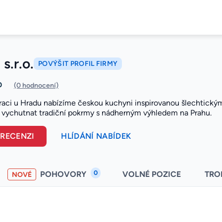
s.r.o.
POVÝŠIT PROFIL FIRMY
0
(0 hodnocení)
raci u Hradu nabízíme českou kuchyni inspirovanou šlechtickými 
ějí vychutnat tradiční pokrmy s nádherným výhledem na Prahu.
 RECENZI
HLÍDÁNÍ NABÍDEK
0
POHOVORY
VOLNÉ POZICE
TRO
NOVÉ