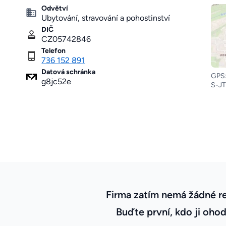
Odvětví
Ubytování, stravování a pohostinství
DIČ
CZ05742846
Telefon
736 152 891
Datová schránka
GPS:
g8jc52e
S-JT
Firma zatím nemá žádné r
Buďte první, kdo ji ohod