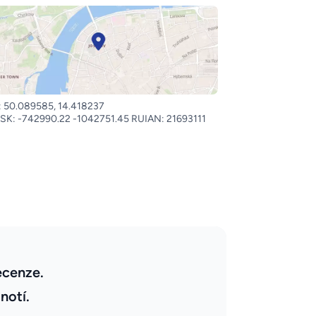
 50.089585, 14.418237
SK: -742990.22 -1042751.45 RUIAN: 21693111
ecenze.
notí.