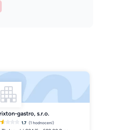
rixton-gastro, s.r.o.
1.7
(1 hodnocení)