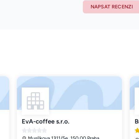
NAPSAT RECENZI
EvA-coffee s.r.o.
B
Musílkova 1311/5e, 150 00 Praha