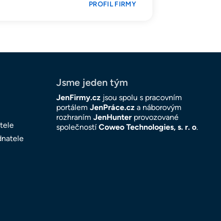
PROFIL FIRMY
Jsme jeden tým
JenFirmy.cz
jsou spolu s pracovním
portálem
JenPráce.cz
a náborovým
rozhraním
JenHunter
provozované
tele
společností
Coweo Technologies, s. r. o
.
dnatele