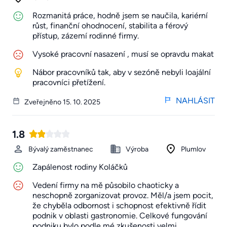
Rozmanitá práce, hodně jsem se naučila, kariérní
růst, finanční ohodnocení, stabilita a férový
přístup, zázemí rodinné firmy.
Vysoké pracovní nasazení , musí se opravdu makat
Nábor pracovníků tak, aby v sezóně nebyli loajální
pracovníci přetížení.
NAHLÁSIT
Zveřejněno 15. 10. 2025
1.8
Bývalý zaměstnanec
Výroba
Plumlov
Zapálenost rodiny Koláčků
Vedení firmy na mě působilo chaoticky a
neschopně zorganizovat provoz. Měl/a jsem pocit,
že chyběla odbornost i schopnost efektivně řídit
podnik v oblasti gastronomie. Celkové fungování
podniku bylo podle mé zkušenosti velmi