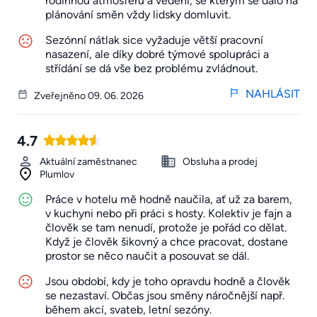
rodinnou atmosféru a vedení, se kterým se dalo na
plánování směn vždy lidsky domluvit.
Sezónní nátlak sice vyžaduje větší pracovní
nasazení, ale díky dobré týmové spolupráci a
střídání se dá vše bez problému zvládnout.
NAHLÁSIT
Zveřejněno 09. 06. 2026
4.7
Aktuální zaměstnanec
Obsluha a prodej
Plumlov
Práce v hotelu mě hodně naučila, ať už za barem,
v kuchyni nebo při práci s hosty. Kolektiv je fajn a
člověk se tam nenudí, protože je pořád co dělat.
Když je člověk šikovný a chce pracovat, dostane
prostor se něco naučit a posouvat se dál.
Jsou období, kdy je toho opravdu hodně a člověk
se nezastaví. Občas jsou směny náročnější např.
během akcí, svateb, letní sezóny.