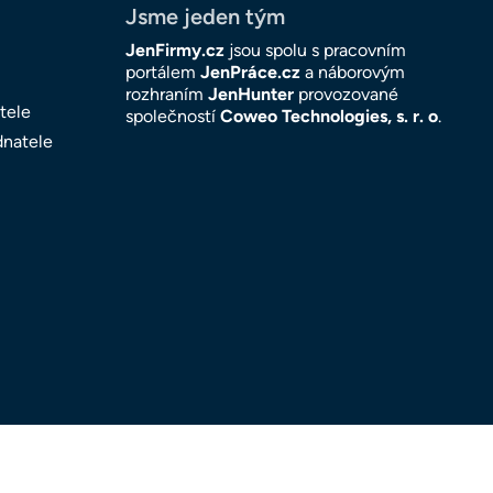
Jsme jeden tým
JenFirmy.cz
jsou spolu s pracovním
portálem
JenPráce.cz
a náborovým
rozhraním
JenHunter
provozované
tele
společností
Coweo Technologies, s. r. o
.
dnatele