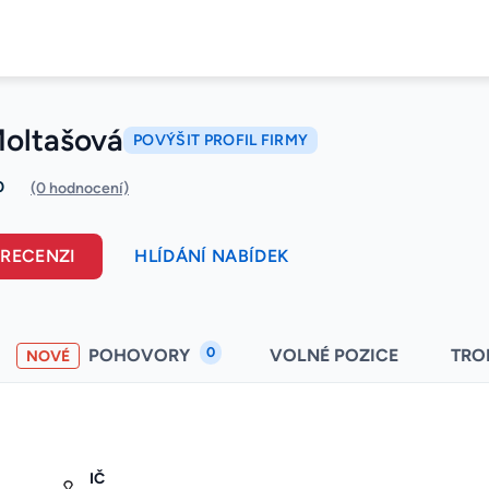
Moltašová
POVÝŠIT PROFIL FIRMY
0
(0 hodnocení)
 RECENZI
HLÍDÁNÍ NABÍDEK
0
POHOVORY
VOLNÉ POZICE
TRO
NOVÉ
IČ