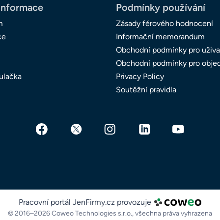
informace
Podmínky používání
m
Zásady férového hodnocení
ce
Informační memorandum
Obchodní podmínky pro uživa
Obchodní podmínky pro obje
ulačka
Privacy Policy
Soutěžní pravidla
Pracovní portál JenFirmy.cz provozuje
© 2016–2026 Coweo Technologies s.r.o.,
všechna práva vyhrazena