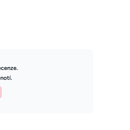
ecenze.
notí.