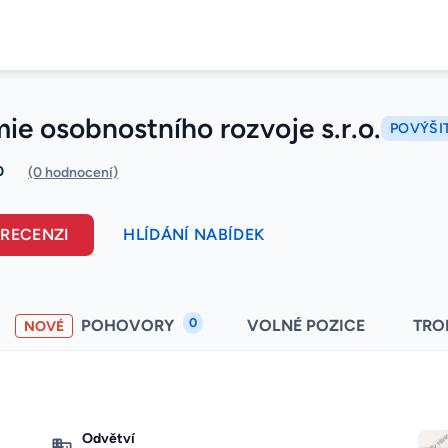
e osobnostního rozvoje s.r.o.
POVÝŠIT
0
(0 hodnocení)
 RECENZI
HLÍDÁNÍ NABÍDEK
0
POHOVORY
VOLNÉ POZICE
TRO
NOVÉ
Odvětví