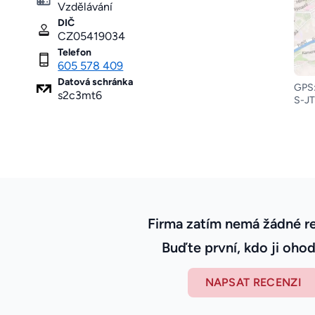
Vzdělávání
DIČ
CZ05419034
Telefon
605 578 409
Datová schránka
GPS:
s2c3mt6
S-JT
Firma zatím nemá žádné r
Buďte první, kdo ji ohod
NAPSAT RECENZI