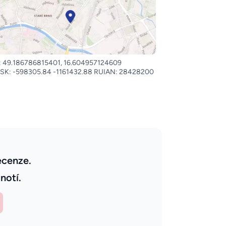
 49.186786815401, 16.604957124609
SK: -598305.84 -1161432.88 RUIAN: 28428200
ecenze.
notí.