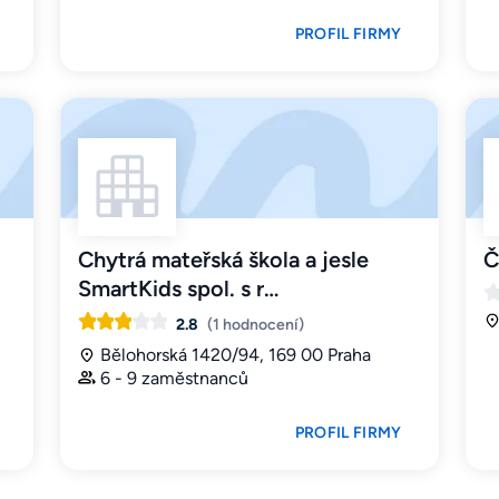
PROFIL FIRMY
Chytrá mateřská škola a jesle
Č
SmartKids spol. s r…
2.8
(1 hodnocení)
Bělohorská 1420/94, 169 00 Praha
6 - 9 zaměstnanců
PROFIL FIRMY