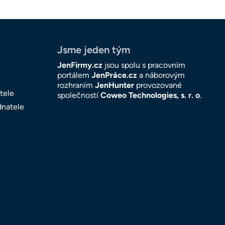
Jsme jeden tým
JenFirmy.cz
jsou spolu s pracovním
portálem
JenPráce.cz
a náborovým
rozhraním
JenHunter
provozované
tele
společností
Coweo Technologies, s. r. o
.
dnatele