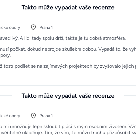
Takto může vypadat vaše recenze
ické obory
Praha 1
ravedlivý. A lidi tady spolu drží, takže je tu dobrá atmosféra.
musí počkat, dokud neprojde zkušební dobou. Vypadá to, že výhody
pory.
tostí podílet se na zajímavých projektech by zvyšovalo jejich p
Takto může vypadat vaše recenze
ické obory
Praha 1
 co mi umožňuje lépe skloubit práci s mým osobním životem. Vžd
euvěřitelně uklidňuje. Tím, že vím, že můžu trochu přizpůsobit