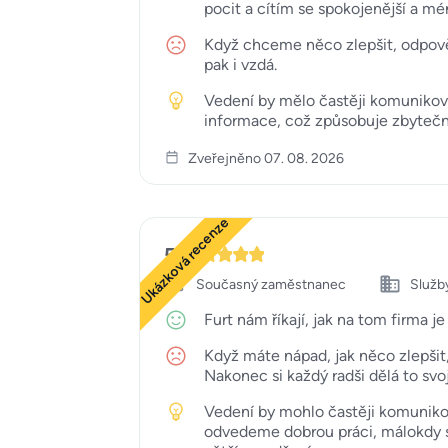
pocit a cítím se spokojenější a mé
Když chceme něco zlepšit, odpově
pak i vzdá.
Vedení by mělo častěji komuniko
informace, což způsobuje zbytečný
Zveřejněno 07. 08. 2026
Ukázková recenze
5
Současný zaměstnanec
Služby
Furt nám říkají, jak na tom firma 
Když máte nápad, jak něco zlepšit,
Nakonec si každý radši dělá to svoj
Vedení by mohlo častěji komunikov
odvedeme dobrou práci, málokdy se