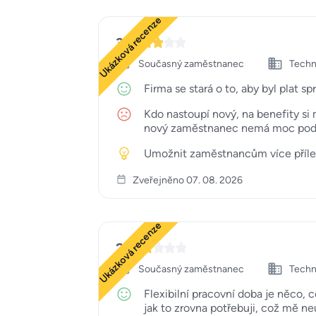
Ukázková recenze
3
Současný zaměstnanec
Techn
Firma se stará o to, aby byl plat sp
Kdo nastoupí nový, na benefity si 
nový zaměstnanec nemá moc pod
Umožnit zaměstnancům více příleži
Zveřejněno 07. 08. 2026
Ukázková recenze
2
Současný zaměstnanec
Techn
Flexibilní pracovní doba je něco,
jak to zrovna potřebuji, což mě n