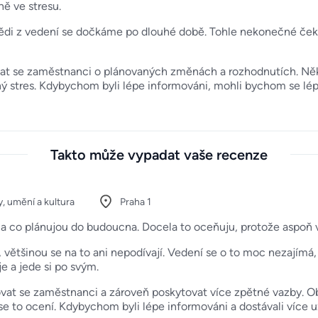
ně ve stresu.
di z vedení se dočkáme po dlouhé době. Tohle nekonečné čekán
vat se zaměstnanci o plánovaných změnách a rozhodnutích. Ně
 stres. Kdybychom byli lépe informováni, mohli bychom se lépe 
Takto může vypadat vaše recenze
, umění a kultura
Praha 1
je a co plánujou do budoucna. Docela to oceňuju, protože aspoň
 většinou se na to ani nepodívají. Vedení se o to moc nezajímá, 
e a jede si po svým.
at se zaměstnanci a zároveň poskytovat více zpětné vazby. Ob
 to ocení. Kdybychom byli lépe informováni a dostávali více u