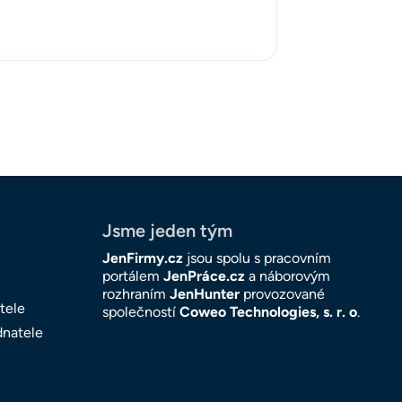
Jsme jeden tým
JenFirmy.cz
jsou spolu s pracovním
portálem
JenPráce.cz
a náborovým
rozhraním
JenHunter
provozované
tele
společností
Coweo Technologies, s. r. o
.
dnatele