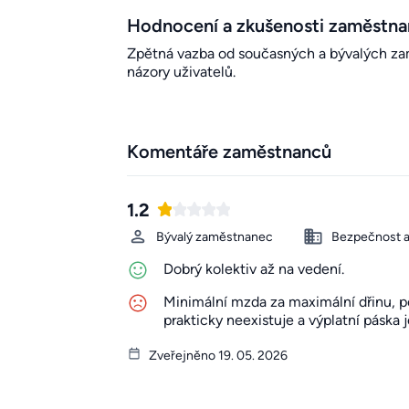
Hodnocení a zkušenosti zaměstn
Zpětná vazba od současných a bývalých zamě
názory uživatelů.
Komentáře zaměstnanců
1.2
Bývalý zaměstnanec
Bezpečnost a
Dobrý kolektiv až na vedení.
Minimální mzda za maximální dřinu, p
prakticky neexistuje a výplatní páska 
Zveřejněno 19. 05. 2026