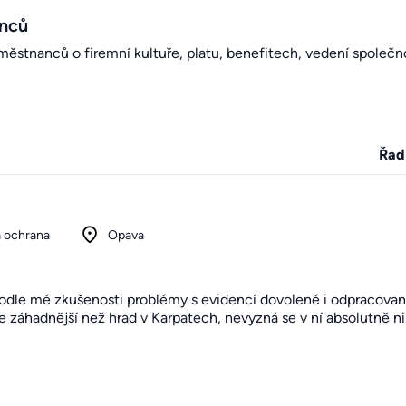
anců
stnanců o firemní kultuře, platu, benefitech, vedení společno
Řad
 ochrana
Opava
odle mé zkušenosti problémy s evidencí dovolené i odpracovaný
je záhadnější než hrad v Karpatech, nevyzná se v ní absolutně ni