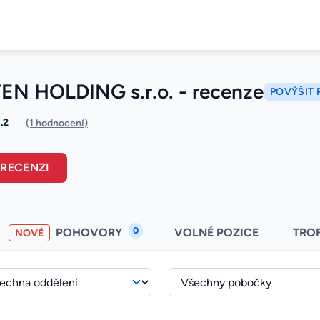
VEN HOLDING s.r.o. - recenze
POVÝŠIT 
1.2
(1 hodnocení)
 RECENZI
0
POHOVORY
VOLNÉ POZICE
TRO
NOVÉ