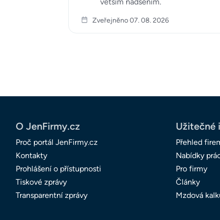
větším nadšením.
Zveřejněno 07. 08. 2026
O JenFirmy.cz
Užitečné 
Proč portál JenFirmy.cz
Přehled fire
Kontakty
Nabídky prá
Prohlášení o přístupnosti
Pro firmy
Tiskové zprávy
Články
Transparentní zprávy
Mzdová kalk