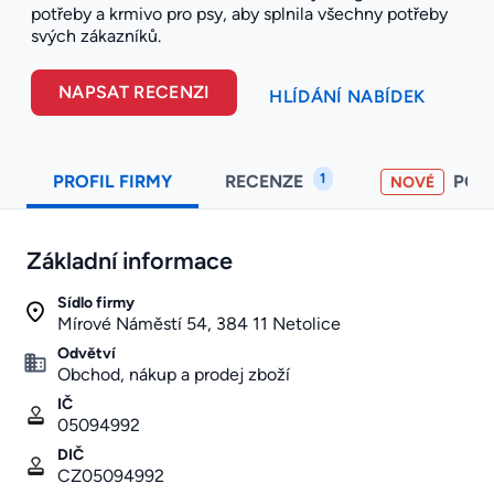
potřeby a krmivo pro psy, aby splnila všechny potřeby
svých zákazníků.
NAPSAT RECENZI
HLÍDÁNÍ NABÍDEK
1
PROFIL FIRMY
RECENZE
POH
NOVÉ
Základní informace
Sídlo firmy
Mírové Náměstí 54, 384 11 Netolice
Odvětví
Obchod, nákup a prodej zboží
IČ
05094992
DIČ
CZ05094992