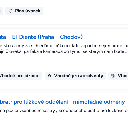
č
Plný úvazek
sta – El-Diente (Praha – Chodov)
eřskou a my za ni hledáme někoho, kdo zapadne nejen profesně
ajn člověka, parťáka a kamaráda do týmu, se kterým nám bude…
Vhodné pro cizince
Vhodné pro absolventy
Vhod
bratr pro lůžkové oddělení - mimořádné odměny
a pozici všeobecné sestry / všeobecného bratra pro lůžkové o