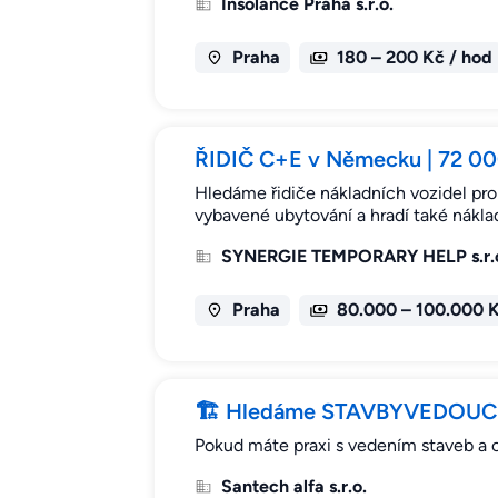
Insolance Praha s.r.o.
Praha
180 – 200 Kč / hod
ŘIDIČ C+E v Německu | 72 000 
Hledáme řidiče nákladních vozidel pro
vybavené ubytování a hradí také náklad
SYNERGIE TEMPORARY HELP s.r.
Praha
80.000 – 100.000 
🏗 Hledáme STAVBYVEDOUCÍHO
Pokud máte praxi s vedením staveb a c
Santech alfa s.r.o.