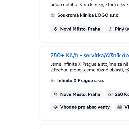
práce celého týmu kliniky, která díky 
Soukromá klinika LOGO s.r.o.
Nové Město, Praha
Plný ú
250+ Kč/h - servírka/číšník d
Jsme Infinite X Prague a stojíme za n
střechou propojujeme různé oblasti, tý
Infinite X Prague s.r.o.
Nové Město, Praha
250 Kč
Vhodné pro absolventy
V