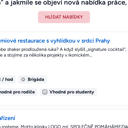
" a jakmile se objeví nová nabídka práce, 
HLÍDAT NABÍDKY
iové restaurace s vyhlídkou v srdci Prahy
ebe shaker prodloužená ruka? A když slyšíš „signature cocktail“, 
gue a stojíme za několika projekty v ikonickém…
 / hod
Brigáda
hodné pro rodiče
Vhodné pro studenty
řízení
 a rosteme. Motto kliniky LOGO zní: SPOLEČNĚ POMÁHÁMEZák