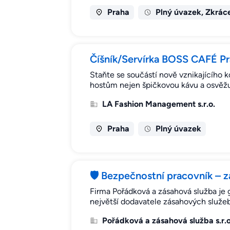
Praha
Plný úvazek, Zkrác
Číšník/Servírka BOSS CAFÉ P
Staňte se součástí nově vznikajícího
hostům nejen špičkovou kávu a osvěžuj
LA Fashion Management s.r.o.
Praha
Plný úvazek
🛡️ Bezpečnostní pracovník – 
Firma Pořádková a zásahová služba je
největší dodavatele zásahových služe
Pořádková a zásahová služba s.r.o