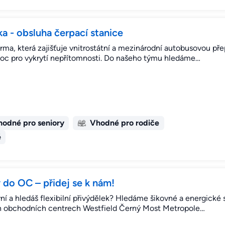
a - obsluha čerpací stanice
 firma, která zajišťuje vnitrostátní a mezinárodní autobusovou p
oc pro vykrytí nepřítomnosti. Do našeho týmu hledáme…
odné pro seniory
Vhodné pro rodiče
é
do OC – přidej se k nám!
vní a hledáš flexibilní přivýdělek? Hledáme šikovné a energické
ch obchodních centrech Westfield Černý Most Metropole…