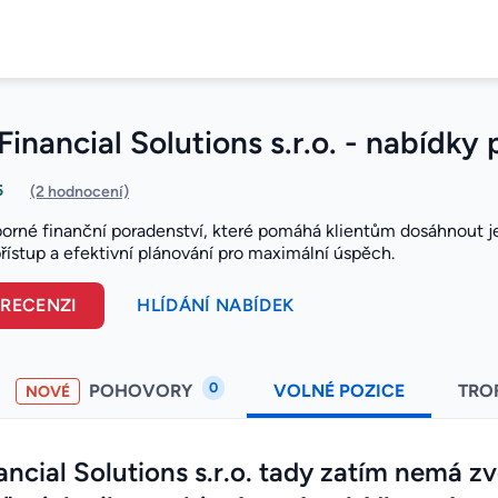
Financial Solutions s.r.o. - nabídky
5
(2 hodnocení)
borné finanční poradenství, které pomáhá klientům dosáhnout jej
přístup a efektivní plánování pro maximální úspěch.
 RECENZI
HLÍDÁNÍ NABÍDEK
0
POHOVORY
VOLNÉ POZICE
TRO
NOVÉ
ncial Solutions s.r.o. tady zatím nemá z