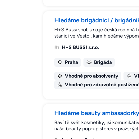
Hledáme brigádnici / brigádník
H+S Bussi spol. s r.o.je česká rodinná
stanici ve Vestci, kam hledáme výpom
H+S BUSSI s.r.o.
Praha
Brigáda
Vhodné pro absolventy
Vh
Vhodné pro zdravotně postižen
Hledáme beauty ambasadorky 
Baví tě svět kosmetiky, jsi komunikati
naše beauty pop-up stores v pražský