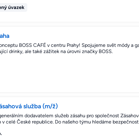
ený úvazek
raha
 konceptu BOSS CAFÉ v centru Prahy! Spojujeme svět módy a ga
ící drinky, ale také zážitek na úrovni značky BOSS.
zásahová služba (m/ž)
 generálním dodavatelem služeb zásahu pro společnost Zásahová
b v celé České republice. Do našeho týmu hledáme bezpečnost
.