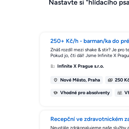
Nastavte si "hlídacího psa
250+ Kč/h - barman/ka do prém
Znáš rozdíl mezi shake & stir? Je pro t
Pokud jo, čti dál! Jsme Infinite X Pra
Infinite X Prague s.r.o.
Nové Město, Praha
250 Kč
Vhodné pro absolventy
V
Recepční ve zdravotnickém za
Neustále zdokonalujeme naše služby