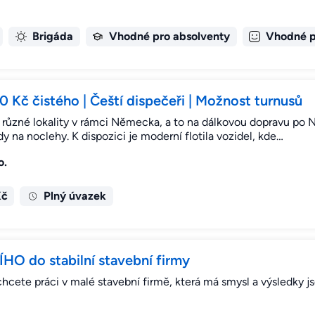
Brigáda
Vhodné pro absolventy
Vhodné p
Kč čistého | Čeští dispečeři | Možnost turnusů
 různé lokality v rámci Německa, a to na dálkovou dopravu po
y na noclehy. K dispozici je moderní flotila vozidel, kde…
o.
Kč
Plný úvazek
 do stabilní stavební firmy
hcete práci v malé stavební firmě, která má smysl a výsledky j