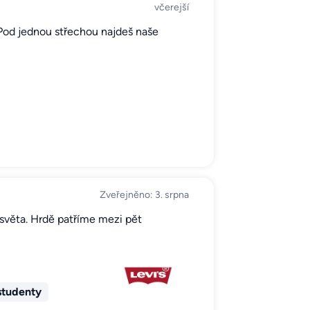
včerejší
. Pod jednou střechou najdeš naše
Zveřejněno: 3. srpna
h světa. Hrdě patříme mezi pět
studenty