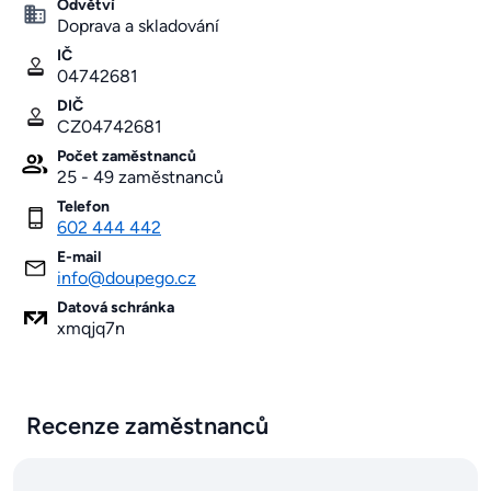
Odvětví
Doprava a skladování
IČ
04742681
DIČ
CZ04742681
Počet zaměstnanců
25 - 49 zaměstnanců
Telefon
602 444 442
E-mail
info@doupego.cz
Datová schránka
xmqjq7n
Recenze zaměstnanců