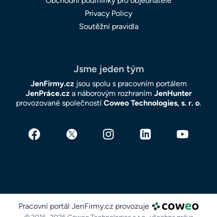
Obchodní podmínky pro objednatele
Privacy Policy
Soutěžní pravidla
Jsme jeden tým
JenFirmy.cz
jsou spolu s pracovním portálem
JenPráce.cz
a náborovým rozhraním
JenHunter
provozované společností
Coweo Technologies, s. r. o
.
Pracovní portál JenFirmy.cz provozuje