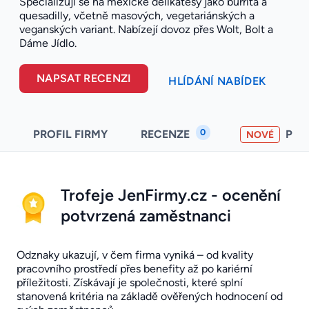
Specializují se na mexické delikatesy jako burrita a
quesadilly, včetně masových, vegetariánských a
veganských variant. Nabízejí dovoz přes Wolt, Bolt a
Dáme Jídlo.
NAPSAT RECENZI
HLÍDÁNÍ NABÍDEK
0
PROFIL FIRMY
RECENZE
PO
NOVÉ
Trofeje JenFirmy.cz - ocenění
potvrzená zaměstnanci
Odznaky ukazují, v čem firma vyniká – od kvality
pracovního prostředí přes benefity až po kariérní
příležitosti. Získávají je společnosti, které splní
stanovená kritéria na základě ověřených hodnocení od