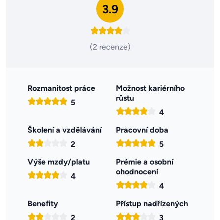
3.9
(2 recenze)
Rozmanitost práce
Možnost kariérního
růstu
5
4
Školení a vzdělávání
Pracovní doba
2
5
Výše mzdy/platu
Prémie a osobní
ohodnocení
4
4
Benefity
Přístup nadřízených
2
3