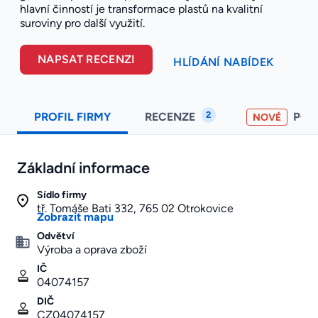
hlavní činností je transformace plastů na kvalitní
suroviny pro další využití.
NAPSAT RECENZI
HLÍDÁNÍ NABÍDEK
2
PROFIL FIRMY
RECENZE
PO
NOVÉ
Základní informace
Sídlo firmy
tř. Tomáše Bati 332, 765 02 Otrokovice
Zobrazit mapu
Odvětví
Výroba a oprava zboží
IČ
04074157
DIČ
CZ04074157