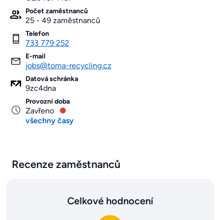
Počet zaměstnanců
25 - 49 zaměstnanců
Telefon
733 779 252
E-mail
jobs@toma-recycling.cz
Datová schránka
9zc4dna
Provozní doba
Zavřeno
všechny časy
Recenze zaměstnanců
Celkové hodnocení