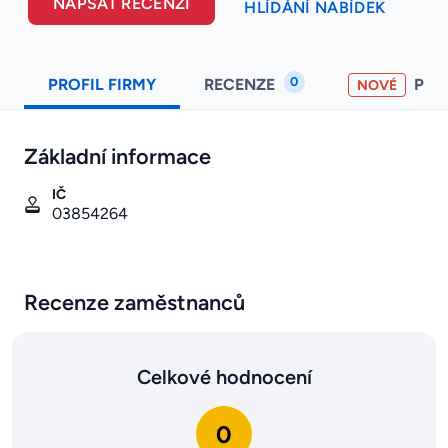
NAPSAT RECENZI
HLÍDÁNÍ NABÍDEK
0
PROFIL FIRMY
RECENZE
PO
NOVÉ
Základní informace
IČ
03854264
Recenze zaměstnanců
Celkové hodnocení
0