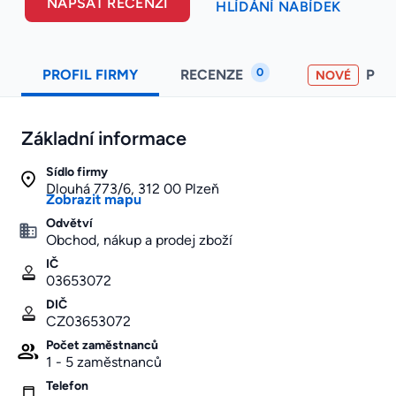
NAPSAT RECENZI
HLÍDÁNÍ NABÍDEK
0
PROFIL FIRMY
RECENZE
PO
NOVÉ
Základní informace
Sídlo firmy
Dlouhá 773/6, 312 00 Plzeň
Zobrazit mapu
Odvětví
Obchod, nákup a prodej zboží
IČ
03653072
DIČ
CZ03653072
Počet zaměstnanců
1 - 5 zaměstnanců
Telefon