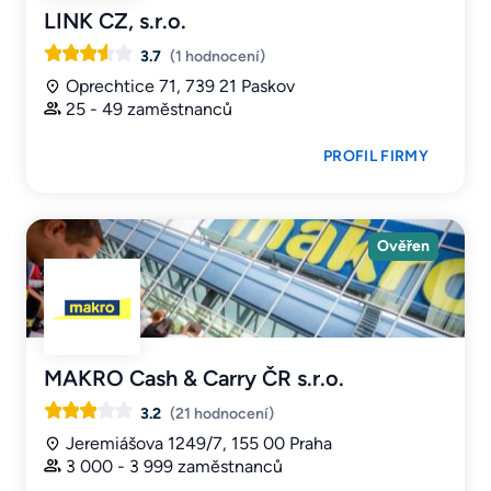
LINK CZ, s.r.o.
3.7
(1 hodnocení)
Oprechtice 71, 739 21 Paskov
25 - 49 zaměstnanců
PROFIL FIRMY
Ověřen
MAKRO Cash & Carry ČR s.r.o.
3.2
(21 hodnocení)
Jeremiášova 1249/7, 155 00 Praha
3 000 - 3 999 zaměstnanců