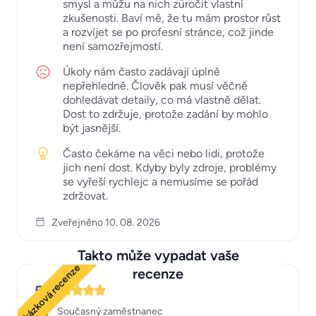
smysl a můžu na nich zúročit vlastní
zkušenosti. Baví mě, že tu mám prostor růst
a rozvíjet se po profesní stránce, což jinde
není samozřejmostí.
Úkoly nám často zadávají úplně
nepřehledně. Člověk pak musí věčně
dohledávat detaily, co má vlastně dělat.
Dost to zdržuje, protože zadání by mohlo
být jasnější.
Často čekáme na věci nebo lidi, protože
jich není dost. Kdyby byly zdroje, problémy
se vyřeší rychlejc a nemusíme se pořád
zdržovat.
Zveřejněno 10. 08. 2026
Takto může vypadat vaše
Ukázková recenze
recenze
5
Současný zaměstnanec