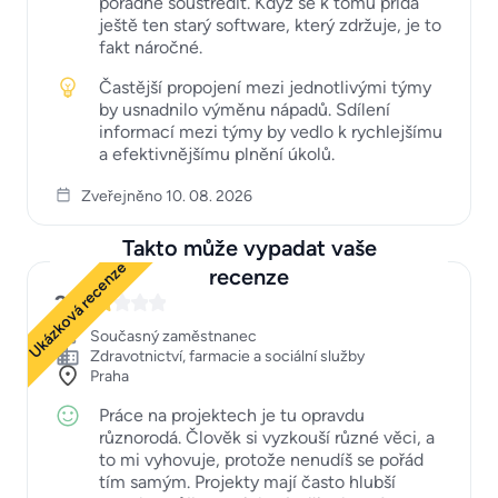
pořádně soustředit. Když se k tomu přidá
ještě ten starý software, který zdržuje, je to
fakt náročné.
Častější propojení mezi jednotlivými týmy
by usnadnilo výměnu nápadů. Sdílení
informací mezi týmy by vedlo k rychlejšímu
a efektivnějšímu plnění úkolů.
Zveřejněno 10. 08. 2026
Takto může vypadat vaše
Ukázková recenze
recenze
2
Současný zaměstnanec
Zdravotnictví, farmacie a sociální služby
Praha
Práce na projektech je tu opravdu
různorodá. Člověk si vyzkouší různé věci, a
to mi vyhovuje, protože nenudíš se pořád
tím samým. Projekty mají často hlubší