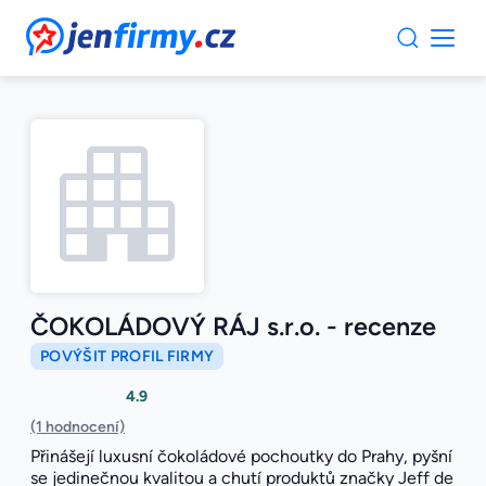
JenFirmy.cz
ČOKOLÁDOVÝ RÁJ s.r.o. - recenze
POVÝŠIT PROFIL FIRMY
4.9
(1 hodnocení)
Přinášejí luxusní čokoládové pochoutky do Prahy, pyšní
se jedinečnou kvalitou a chutí produktů značky Jeff de