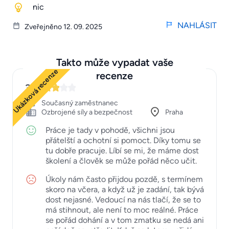
nic
NAHLÁSIT
Zveřejněno 12. 09. 2025
Takto může vypadat vaše
Ukázková recenze
recenze
3
Současný zaměstnanec
Ozbrojené síly a bezpečnost
Praha
Práce je tady v pohodě, všichni jsou
přátelští a ochotní si pomoct. Díky tomu se
tu dobře pracuje. Líbí se mi, že máme dost
školení a člověk se může pořád něco učit.
Úkoly nám často přijdou pozdě, s termínem
skoro na včera, a když už je zadání, tak bývá
dost nejasné. Vedoucí na nás tlačí, že se to
má stihnout, ale není to moc reálné. Práce
se pořád dohání a v tom zmatku se nedá ani