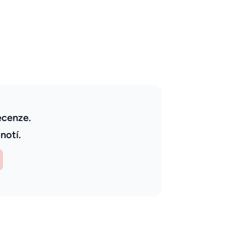
ecenze.
notí.