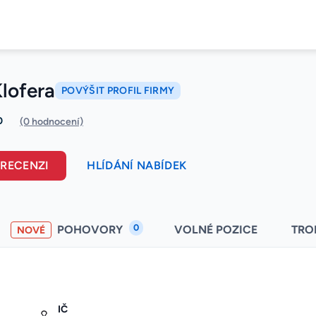
lofera
POVÝŠIT PROFIL FIRMY
0
(0 hodnocení)
 RECENZI
HLÍDÁNÍ NABÍDEK
0
POHOVORY
VOLNÉ POZICE
TRO
NOVÉ
IČ