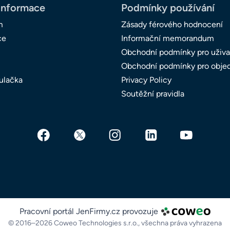
informace
Podmínky používání
m
Zásady férového hodnocení
ce
Informační memorandum
Obchodní podmínky pro uživa
Obchodní podmínky pro obje
ulačka
Privacy Policy
Soutěžní pravidla
Pracovní portál JenFirmy.cz provozuje
© 2016–2026 Coweo Technologies s.r.o.,
všechna práva vyhrazena