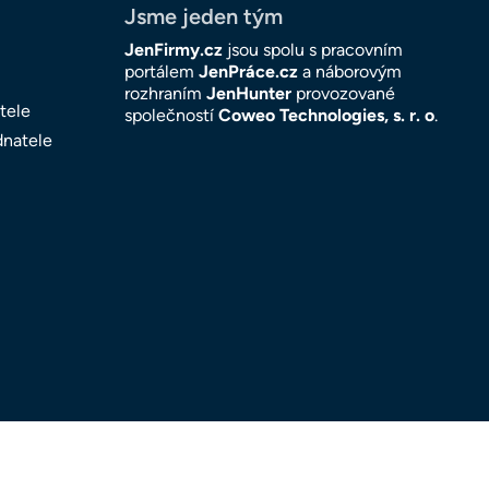
Jsme jeden tým
JenFirmy.cz
jsou spolu s pracovním
portálem
JenPráce.cz
a náborovým
rozhraním
JenHunter
provozované
tele
společností
Coweo Technologies, s. r. o
.
dnatele