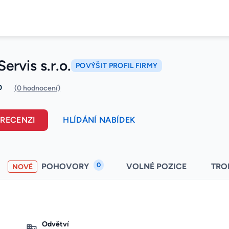
rvis s.r.o.
POVÝŠIT PROFIL FIRMY
0
(0 hodnocení)
 RECENZI
HLÍDÁNÍ NABÍDEK
0
POHOVORY
VOLNÉ POZICE
TRO
NOVÉ
Odvětví