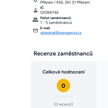
Příbram I 456, 261 01 Příbram
IČ
02094746
Počet zaměstnanců
1 - 5 zaměstnanců
E-mail
objednat@osnaservis.cz
Recenze zaměstnanců
Celkové hodnocení
0
(0 recenzí)