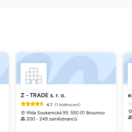
Z - TRADE s. r. o.
e
4.7
(1 hodnocení)
třída Soukenická 93, 550 01 Broumov
200 - 249 zaměstnanců