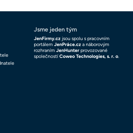
Jsme jeden tým
JenFirmy.cz
jsou spolu s pracovním
portálem
JenPráce.cz
a náborovým
rozhraním
JenHunter
provozované
tele
společností
Coweo Technologies, s. r. o
.
dnatele