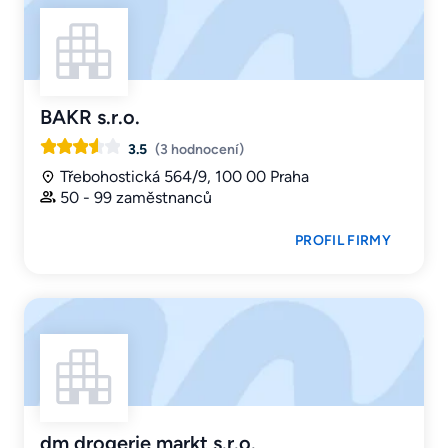
BAKR s.r.o.
3.5
(3 hodnocení)
Třebohostická 564/9, 100 00 Praha
50 - 99 zaměstnanců
PROFIL FIRMY
dm drogerie markt s.r.o.