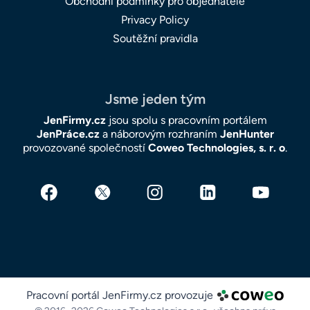
Obchodní podmínky pro objednatele
Privacy Policy
Soutěžní pravidla
Jsme jeden tým
JenFirmy.cz
jsou spolu s pracovním portálem
JenPráce.cz
a náborovým rozhraním
JenHunter
provozované společností
Coweo Technologies, s. r. o
.
Pracovní portál JenFirmy.cz provozuje