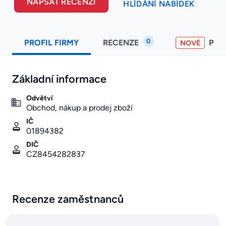
NAPSAT RECENZI
HLÍDÁNÍ NABÍDEK
0
PROFIL FIRMY
RECENZE
PO
NOVÉ
Základní informace
Odvětví
Obchod, nákup a prodej zboží
IČ
01894382
DIČ
CZ8454282837
Recenze zaměstnanců