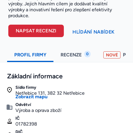
výroby. Jejich hlavním cílem je dodávat kvalitní
výrobky a inovativní řešení pro zlepšení efektivity
produkce.
NAPSAT RECENZI
HLÍDÁNÍ NABÍDEK
0
PROFIL FIRMY
RECENZE
PO
NOVÉ
Základní informace
Sídlo firmy
Netřebice 131, 382 32 Netřebice
Zobrazit mapu
Odvětví
Výroba a oprava zboží
IČ
01782398
DIČ