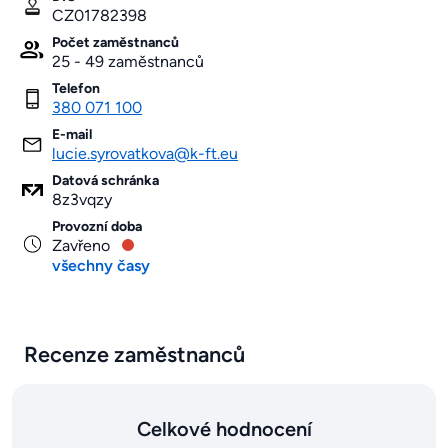
CZ01782398
Počet zaměstnanců
25 - 49 zaměstnanců
Telefon
380 071 100
E-mail
lucie.syrovatkova@k-ft.eu
Datová schránka
8z3vqzy
Provozní doba
Zavřeno
všechny časy
Recenze zaměstnanců
Celkové hodnocení