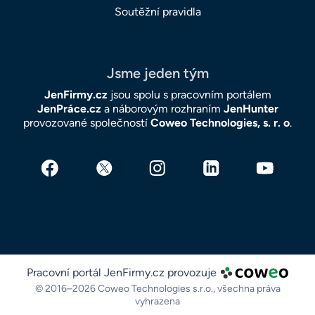
Soutěžní pravidla
Jsme jeden tým
JenFirmy.cz
jsou spolu s pracovním portálem
JenPráce.cz
a náborovým rozhraním
JenHunter
provozované společností
Coweo Technologies, s. r. o
.
Pracovní portál JenFirmy.cz provozuje
© 2016–2026 Coweo Technologies s.r.o.,
všechna práva
vyhrazena