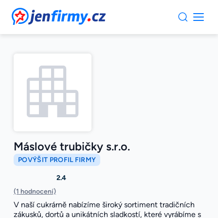
JenFirmy.cz
Máslové trubičky s.r.o.
POVÝŠIT PROFIL FIRMY
2.4
(1 hodnocení)
V naší cukrárně nabízíme široký sortiment tradičních
zákusků, dortů a unikátních sladkostí, které vyrábíme s