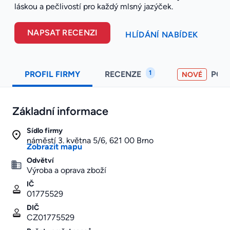
láskou a pečlivostí pro každý mlsný jazýček.
NAPSAT RECENZI
HLÍDÁNÍ NABÍDEK
1
PROFIL FIRMY
RECENZE
POH
NOVÉ
Základní informace
Sídlo firmy
náměstí 3. května 5/6, 621 00 Brno
Zobrazit mapu
Odvětví
Výroba a oprava zboží
IČ
01775529
DIČ
CZ01775529