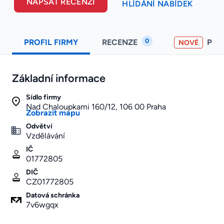
NAPSAT RECENZI
HLÍDÁNÍ NABÍDEK
0
PROFIL FIRMY
RECENZE
PO
NOVÉ
Základní informace
Sídlo firmy
Nad Chaloupkami 160/12, 106 00 Praha
Zobrazit mapu
Odvětví
Vzdělávání
IČ
01772805
DIČ
CZ01772805
Datová schránka
7v6wgqx