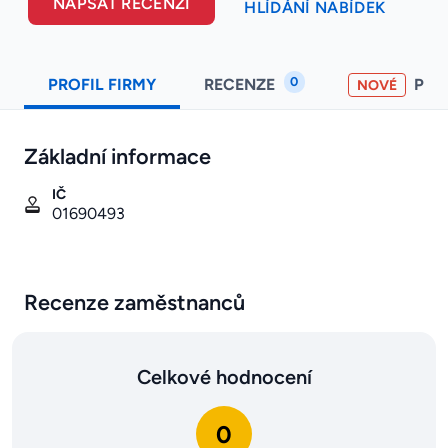
NAPSAT RECENZI
HLÍDÁNÍ NABÍDEK
0
PROFIL FIRMY
RECENZE
PO
NOVÉ
Základní informace
IČ
01690493
Recenze zaměstnanců
Celkové hodnocení
0