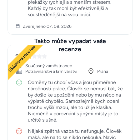
překážky rychleji a s menším stresem.
Každý by tak mohl být efektivnější a
soustředěnější na svou práci.
Zveřejněno 07. 08. 2026
Takto může vypadat vaše
Ukázková recenze
recenze
2
Současný zaměstnanec
Potravinářství a krmivářství
Praha
Odměny tu chodí včas a jsou přiměřené
náročnosti práce. Člověk se nemusí bát, že
by došlo ke zpoždění nebo by mu něco na
výplatě chybělo. Samozřejmě bych ocenil
trochu vyšší mzdu, ale to už je klasika.
Nicméně v porovnání s jinými místy je to
určitě slušné.
Nějaká zpětná vazba tu nefunguje. Člověk
maká, ale na to se nikdo nekouká. Navíc