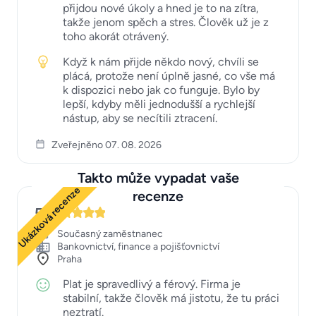
přijdou nové úkoly a hned je to na zítra,
takže jenom spěch a stres. Člověk už je z
toho akorát otrávený.
Když k nám přijde někdo nový, chvíli se
plácá, protože není úplně jasné, co vše má
k dispozici nebo jak co funguje. Bylo by
lepší, kdyby měli jednodušší a rychlejší
nástup, aby se necítili ztracení.
Zveřejněno 07. 08. 2026
Takto může vypadat vaše
Ukázková recenze
recenze
5
Současný zaměstnanec
Bankovnictví, finance a pojišťovnictví
Praha
Plat je spravedlivý a férový. Firma je
stabilní, takže člověk má jistotu, že tu práci
neztratí.