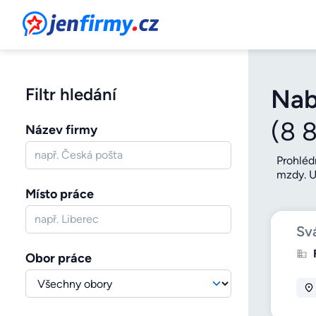
JenFirmy.cz
Filtr hledání
Nab
(8 
Název firmy
Prohléd
mzdy. U
větší j
Místo práce
mapy si
který v
Sv
Obor práce