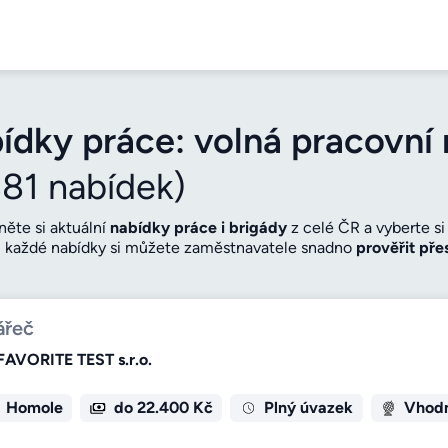
ídky práce: volná pracovní 
881 nabídek)
něte si aktuální
nabídky práce i brigády
z celé ČR a vyberte s
 každé nabídky si můžete zaměstnavatele snadno
prověřit pře
istotou, že jste na správném místě. Před nástupem si navíc snad
 naplánujete cestu na pohovor. Porovnejte také nabízenou
mzd
ám bude opravdu sedět.
ářeč
FAVORITE TEST s.r.o.
Homole
do 22.400 Kč
Plný úvazek
Vhodn