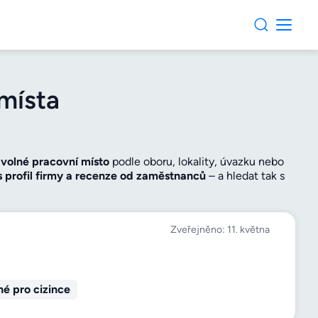
místa
i
volné pracovní místo
podle oboru, lokality, úvazku nebo
s profil firmy a recenze od zaměstnanců
– a hledat tak s
no ověříte
hodnocení firmy
, kontakty i adresu a podle
u
s obdobnými pozicemi a vyberte si zaměstnavatele,
Zveřejněno: 11. května
é pro cizince