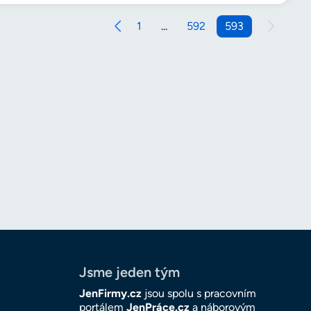
1
...
592
593
Jsme jeden tým
JenFirmy.cz
jsou spolu s pracovním
portálem
JenPráce.cz
a náborovým