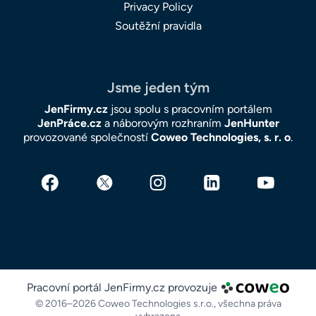
Privacy Policy
Soutěžní pravidla
Jsme jeden tým
JenFirmy.cz
jsou spolu s pracovním portálem
JenPráce.cz
a náborovým rozhraním
JenHunter
provozované společností
Coweo Technologies, s. r. o
.
Pracovní portál JenFirmy.cz provozuje
© 2016–2026 Coweo Technologies s.r.o.,
všechna práva