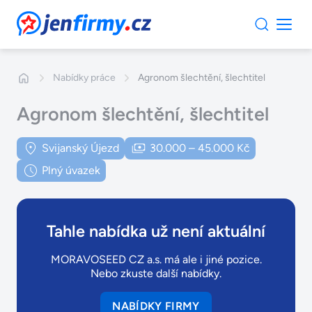
JenFirmy.cz
Nabídky práce
Agronom šlechtění, šlechtitel
Agronom šlechtění, šlechtitel
Svijanský Újezd
30.000 – 45.000 Kč
Plný úvazek
Tahle nabídka už není aktuální
MORAVOSEED CZ a.s. má ale i jiné pozice.
Nebo zkuste další nabídky.
NABÍDKY FIRMY