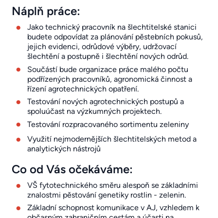
Náplň práce:
Jako technický pracovník na šlechtitelské stanici
budete odpovídat za plánování pěstebních pokusů,
jejich evidenci, odrůdové výběry, udržovací
šlechtění a postupně i šlechtění nových odrůd.
Součástí bude organizace práce malého počtu
podřízených pracovníků, agronomická činnost a
řízení agrotechnických opatření.
Testování nových agrotechnických postupů a
spoluúčast na výzkumných projektech.
Testování rozpracovaného sortimentu zeleniny
Využití nejmodernějších šlechtitelských metod a
analytických nástrojů
Co od Vás očekáváme:
VŠ fytotechnického směru alespoň se základními
znalostmi pěstování genetiky rostlin - zelenin.
Základní schopnost komunikace v AJ, vzhledem k
občasným zahraničním cestám a účasti na