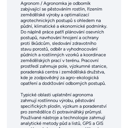
Agronom / Agronomka je odborník
zabývající se pěstováním rostlin, řízením
zemědělské výroby a optimalizací
agrotechnických postupů s ohledem na
půdní, klimatické a ekonomické podmínky.
Do náplně práce patří plánování osevních
postupů, navrhování hnojení a ochrany
proti škůdcům, sledování zdravotního
stavu porostů, odběr a vyhodnocování
půdních a rostlinných vzorků a koordinace
zemědělských prací v terénu. Pracovní
prostředí zahrnuje pole, výzkumné stanice,
poradenská centra i zemědělská družstva,
kde je zodpovědný za agro-ekologická
opatření a dodržování odborných postupů.
Typické oblasti uplatnění agronoma
zahrnují rostlinnou výrobu, pěstování
specifických plodin, výzkum a poradenství
pro zemědělce či potravinářský průmysl.
Používané nástroje a technologie zahrnují
analytické metody půd a listů, GPS a GIS