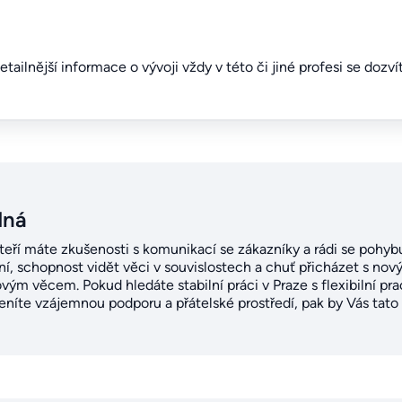
detailnější informace o vývoji vždy v této či jiné profesi se dozv
dná
kteří máte zkušenosti s komunikací se zákazníky a rádi se pohyb
, schopnost vidět věci v souvislostech a chuť přicházet s nový
ovým věcem. Pokud hledáte stabilní práci v Praze s flexibilní p
íte vzájemnou podporu a přátelské prostředí, pak by Vás tato r