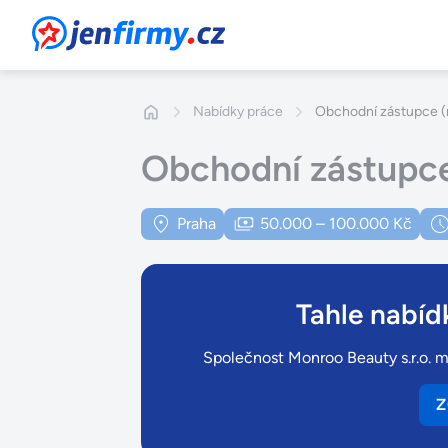
JenFirmy.cz
Nabídky práce
Obchodní zástupce (
Obchodní zástupce
Praha
50.000 – 100.000 Kč
Tahle nabídk
Společnost Monroo Beauty s.r.o. má
Z