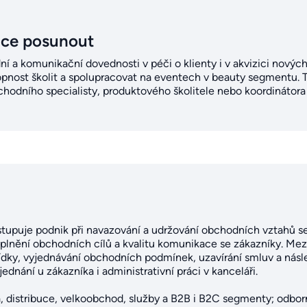
ice posunout
ní a komunikační dovednosti v péči o klienty i v akvizici novýc
pnost školit a spolupracovat na eventech v beauty segmentu. 
chodního specialisty, produktového školitele nebo koordinátora
upuje podnik při navazování a udržování obchodních vztahů se 
lnění obchodních cílů a kvalitu komunikace se zákazníky. Mezi 
ídky, vyjednávání obchodních podmínek, uzavírání smluv a násl
jednání u zákazníka i administrativní práci v kanceláři.
a, distribuce, velkoobchod, služby a B2B i B2C segmenty; odbo