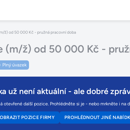
m/ž) od 50 000 Kč - pružná pracovní doba
 (m/ž) od 50 000 Kč - pruž
Plný úvazek
a už není aktuální
- ale dobré zpráv
 otevřené další pozice. Prohlédněte si je - nebo mrkněte i na d
OBRAZIT POZICE FIRMY
PROHLÉDNOUT JINÉ NABÍD