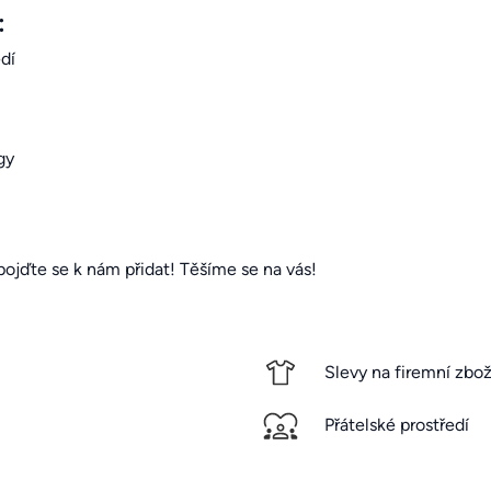
:
dí
gy
pojďte se k nám přidat! Těšíme se na vás!
Slevy na firemní zbož
Přátelské prostředí