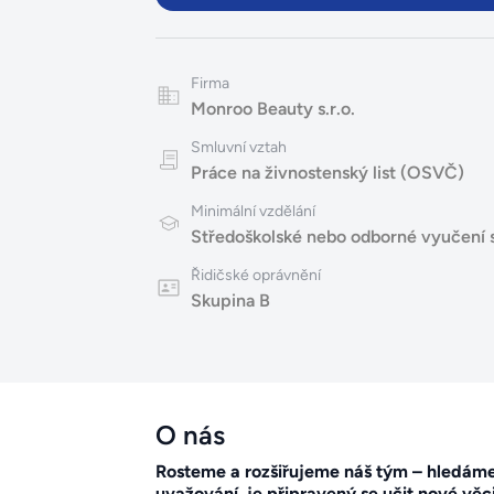
Firma
Monroo Beauty s.r.o.
Smluvní vztah
Práce na živnostenský list (OSVČ)
Minimální vzdělání
Středoškolské nebo odborné vyučení 
Řidičské oprávnění
Skupina B
O nás
Rosteme a rozšiřujeme náš tým – hledáme
uvažování, je připravený se učit nové věc