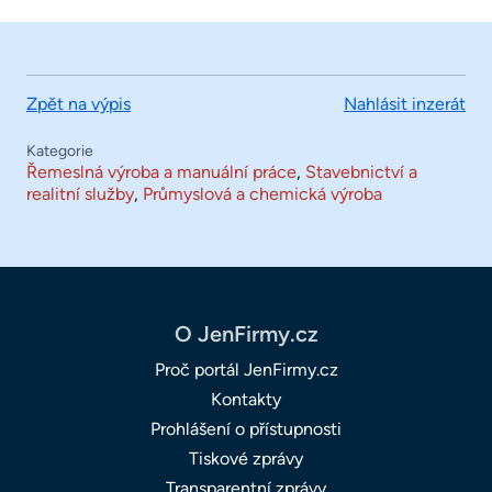
Zpět na výpis
Nahlásit inzerát
Kategorie
Řemeslná výroba a manuální práce
,
Stavebnictví a
realitní služby
,
Průmyslová a chemická výroba
O JenFirmy.cz
Proč portál JenFirmy.cz
Kontakty
Prohlášení o přístupnosti
Tiskové zprávy
Transparentní zprávy