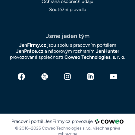
Ochrana osobních údajů
Soutěžní pravidla
Jsme jeden tým
JenFirmy.cz
jsou spolu s pracovním portálem
JenPráce.cz
a náborovým rozhraním
JenHunter
provozované společností
Coweo Technologies, s. r. o
.
Pracovní portál JenFirmy.cz provozuje
© 2016–2026 Coweo Technologies s.r.o.,
všechna práva
vyhrazena