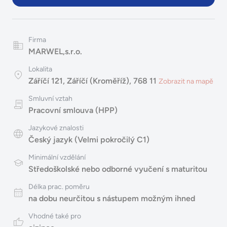
Firma
MARWEL,s.r.o.
Lokalita
Záříčí 121, Záříčí (Kroměříž), 768 11
Zobrazit na mapě
Smluvní vztah
Pracovní smlouva (HPP)
Jazykové znalosti
Český jazyk (Velmi pokročilý C1)
Minimální vzdělání
Středoškolské nebo odborné vyučení s maturitou
Délka prac. poměru
na dobu neurčitou s nástupem možným ihned
Vhodné také pro