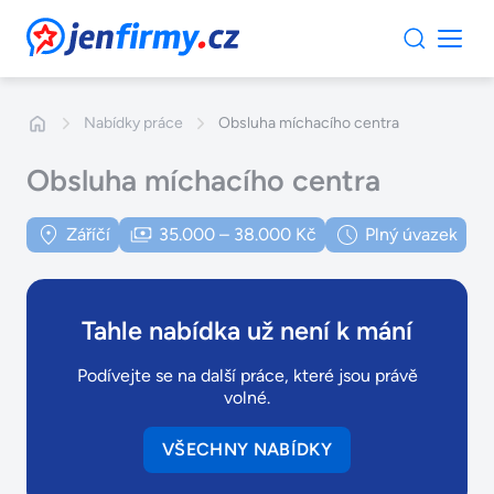
JenFirmy.cz
Nabídky práce
Obsluha míchacího centra
Obsluha míchacího centra
Záříčí
35.000 – 38.000 Kč
Plný úvazek
Tahle nabídka už není k mání
Podívejte se na další práce, které jsou právě
volné.
VŠECHNY NABÍDKY