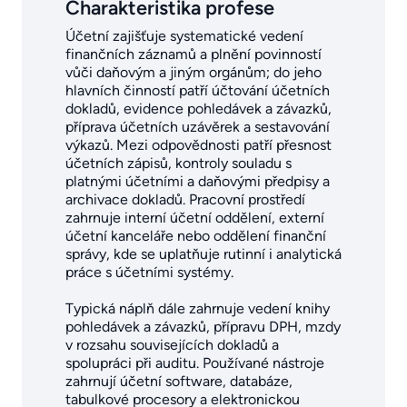
Charakteristika profese
Účetní zajišťuje systematické vedení
finančních záznamů a plnění povinností
vůči daňovým a jiným orgánům; do jeho
hlavních činností patří účtování účetních
dokladů, evidence pohledávek a závazků,
příprava účetních uzávěrek a sestavování
výkazů. Mezi odpovědnosti patří přesnost
účetních zápisů, kontroly souladu s
platnými účetními a daňovými předpisy a
archivace dokladů. Pracovní prostředí
zahrnuje interní účetní oddělení, externí
účetní kanceláře nebo oddělení finanční
správy, kde se uplatňuje rutinní i analytická
práce s účetními systémy.
Typická náplň dále zahrnuje vedení knihy
pohledávek a závazků, přípravu DPH, mzdy
v rozsahu souvisejících dokladů a
spolupráci při auditu. Používané nástroje
zahrnují účetní software, databáze,
tabulkové procesory a elektronickou