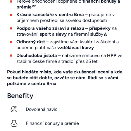
F
érové ohodnocení doplněné o
finanční bonusy a
prémie
💸
Krásné kanceláře v centru Brna
– pracujeme v
příjemném prostředí se skvělou dostupností
Podpora vašeho zdraví a relaxu
–
příspěvky
na
stravování,
sport
a
slevy
na firemní služby🍎
Odborný růst
– zajistíme vám kvalitní zaškolení a
budeme platit vaše
vzdělávací kurzy
Dlouhodobá jistota
– nabízíme smlouvu na
HPP
ve
stabilní české firmě s tradicí přes 25 let
Pokud hledáte místo, kde vaše zkušenosti ocení a kde
se budete cítit dobře, ozvěte se nám. Rádi se s vámi
potkáme v centru Brna
Benefity
Dovolená navíc
Finanční bonusy a prémie