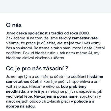
O nás
Jsme
česká společnost s tradicí od roku 2000
.
Zakládáme si na tom, že jsme
férový zaměstnavatel
.
Věříme, že práce je důležitá, ale stejně tak i Váš volný
čas a soukromí. Rosteme a tak s námi roste i naše účetní
oddělení. Pokud hledáš rutinu, tak na tu máme AI, my
hledáme aktivní zkušenou účetní.
Co je pro nás zásadní ?
Jsme fajn tým a do našeho účetního oddělení
hledáme
samostatnou účetní
, která je pečlivá, spolehlivá a umí
vzít za práci. Hledáme někoho,
kdo problémy
neodkládá, ale řeší
je a nebojí se přijít i s nápadem, jak
věci dělat lépe.
Navzájem si pomáháme
, abychom i v
náročnějších obdobích zvládali práci
v pohodě a s
dobrou náladou.