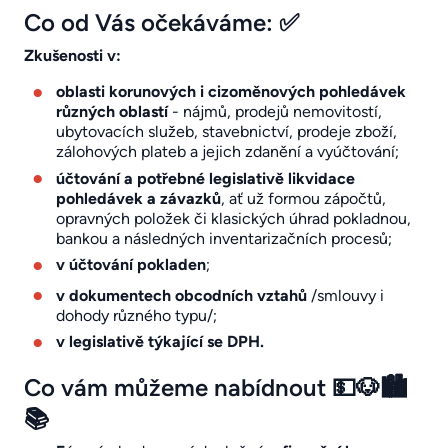
Co od Vás očekáváme: ✅
Zkušenosti v:
oblasti korunových i cizoměnových pohledávek
různých oblastí
- nájmů, prodejů nemovitostí,
ubytovacích služeb, stavebnictví, prodeje zboží,
zálohových plateb a jejich zdanění a vyúčtování;
účtování a potřebné legislativě likvidace
pohledávek a závazků
, ať už formou zápočtů,
opravných položek či klasických úhrad pokladnou,
bankou a následných inventarizačních procesů;
v účtování pokladen
;
v dokumentech obcodních vztahů
/smlouvy i
dohody různého typu/;
v legislativě týkající se DPH.
Co vám můžeme nabídnout 💵🐶🏙️
📚