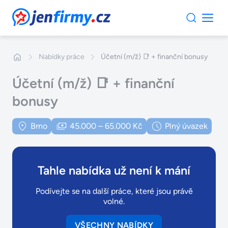
JenFirmy.cz
Nabídky práce
Účetní (m/ž) 📑 + finanční bonusy
Účetní (m/ž) 📑 + finanční
bonusy
Brno
45.000 – 65.000 Kč
Plný úvazek
Tahle nabídka už není k mání
Podívejte se na další práce, které jsou právě
volné.
VŠECHNY NABÍDKY