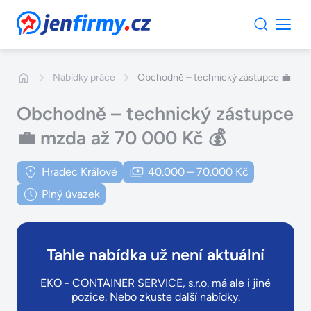
JenFirmy.cz
Nabídky práce
Obchodně – technický zástupce 💼 mzd
Obchodně – technický zástupce
💼 mzda až 70 000 Kč 💰
Hradec Králové
40.000 – 70.000 Kč
Plný úvazek
Tahle nabídka už není aktuální
EKO - CONTAINER SERVICE, s.r.o. má ale i jiné
pozice. Nebo zkuste další nabídky.