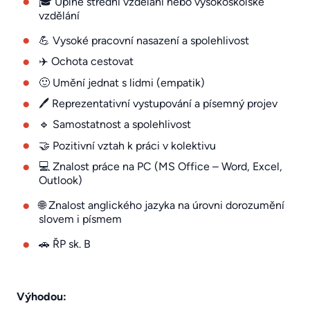
🎓 Úplné střední vzdělání nebo vysokoškolské
vzdělání
💪 Vysoké pracovní nasazení a spolehlivost
✈️ Ochota cestovat
🙂 Umění jednat s lidmi (empatik)
🖊️ Reprezentativní vystupování a písemný projev
🔹 Samostatnost a spolehlivost
🤝 Pozitivní vztah k práci v kolektivu
💻 Znalost práce na PC (MS Office – Word, Excel,
Outlook)
🌐 Znalost anglického jazyka na úrovni dorozumění
slovem i písmem
🚗 ŘP sk. B
Výhodou: