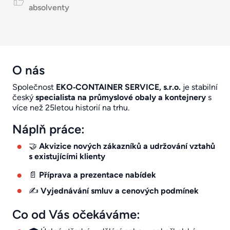
absolventy
O nás
Společnost
EKO‑CONTAINER SERVICE, s.r.o.
je stabilní
český
specialista na průmyslové obaly a kontejnery
s
více než 25letou historií na trhu.
Náplň práce:
🤝
Akvizice nových zákazníků a udržování vztahů
s existujícími klienty
📄
Příprava a prezentace nabídek
✍️
Vyjednávání smluv a cenových podmínek
Co od Vás očekáváme: