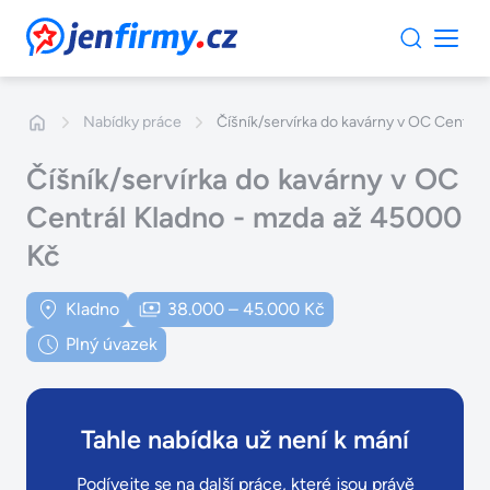
JenFirmy.cz
Nabídky práce
Číšník/servírka do kavárny v OC Centrá
Číšník/servírka do kavárny v OC
Centrál Kladno - mzda až 45000
Kč
Kladno
38.000 – 45.000 Kč
Plný úvazek
Tahle nabídka už není k mání
Podívejte se na další práce, které jsou právě