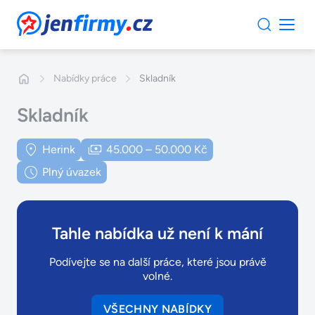
JenFirmy.cz
Nabídky práce
Skladník
Skladník
Herink
45.000 – 50.000 Kč
Plný úvazek
Tahle nabídka už není k mání
Podívejte se na další práce, které jsou právě
volné.
VŠECHNY NABÍDKY