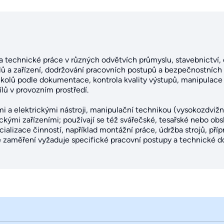
 technické práce v různých odvětvích průmyslu, stavebnictví, d
ů a zařízení, dodržování pracovních postupů a bezpečnostních 
úkolů podle dokumentace, kontrola kvality výstupů, manipulace
lů v provozním prostředí.
mi a elektrickými nástroji, manipulační technikou (vysokozdvižn
ými zařízeními; používají se též svářečské, tesařské nebo obs
ializace činností, například montážní práce, údržba strojů, pří
 zaměření vyžaduje specifické pracovní postupy a technické d