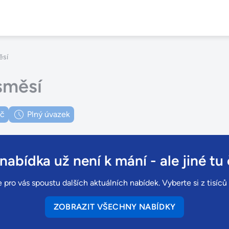
ěsí
směsí
Kč
Plný úvazek
 nabídka už není k mání
- ale jiné tu 
 pro vás spoustu dalších aktuálních nabídek. Vyberte si z tisíc
ZOBRAZIT VŠECHNY NABÍDKY