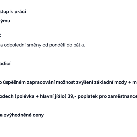
stup k práci
 týmu
:
 a odpolední směny od pondělí do pátku
adicí
 úspěšném zapracování možnost zvýšení základní mzdy + mě
odech (polévka + hlavní jídlo) 39,- poplatek pro zaměstnanc
za zvýhodněné ceny