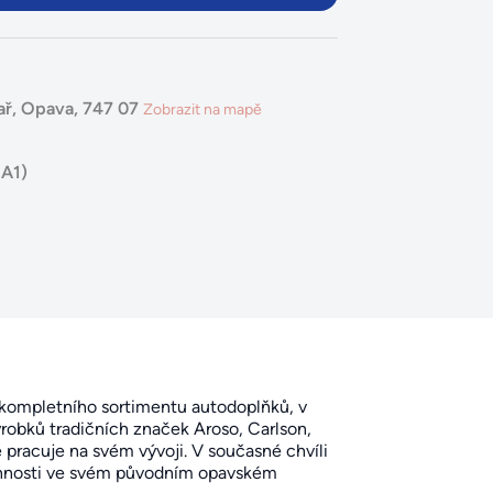
ař, Opava, 747 07
Zobrazit na mapě
 A1)
r kompletního sortimentu autodoplňků, v
robků tradičních značek Aroso, Carlson,
pracuje na svém vývoji. V současné chvíli
innosti ve svém původním opavském