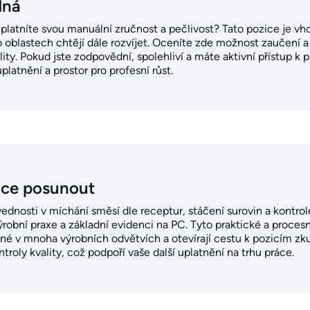
dná
uplatníte svou manuální zručnost a pečlivost? Tato pozice je vho
 oblastech chtějí dále rozvíjet. Oceníte zde možnost zaučení 
lity. Pokud jste zodpovědní, spolehliví a máte aktivní přístup k p
latnění a prostor pro profesní růst.
ice posunout
vednosti v míchání směsí dle receptur, stáčení surovin a kontrole 
ýrobní praxe a základní evidenci na PC. Tyto praktické a proce
é v mnoha výrobních odvětvích a otevírají cestu k pozicím zku
troly kvality, což podpoří vaše další uplatnění na trhu práce.