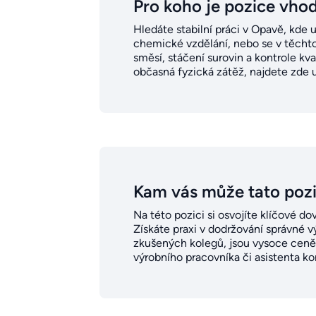
Pro koho je pozice vho
Hledáte stabilní práci v Opavě, kde 
chemické vzdělání, nebo se v těchto
směsí, stáčení surovin a kontrole kva
občasná fyzická zátěž, najdete zde up
Kam vás může tato poz
Na této pozici si osvojíte klíčové do
Získáte praxi v dodržování správné v
zkušených kolegů, jsou vysoce ceněn
výrobního pracovníka či asistenta kon