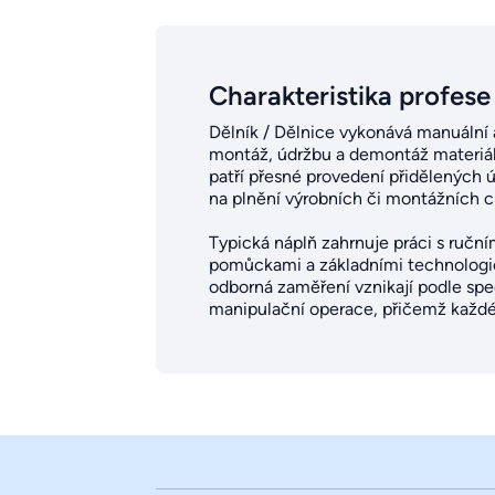
Charakteristika profese
Dělník / Dělnice vykonává manuální a
montáž, údržbu a demontáž materiál
patří přesné provedení přidělených 
na plnění výrobních či montážních cí
Typická náplň zahrnuje práci s ruční
pomůckami a základními technologick
odborná zaměření vznikají podle spec
manipulační operace, přičemž každé