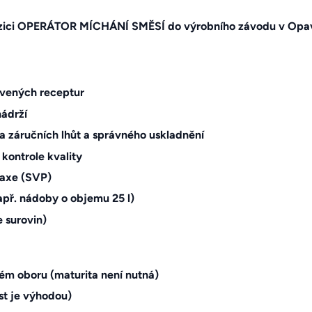
zici OPERÁTOR MÍCHÁNÍ SMĚSÍ do výrobního závodu v Opavě. 
ovených receptur
nádrží
la záručních lhůt a správného uskladnění
 kontrole kvality
raxe (SVP)
např. nádoby o objemu 25 l)
 surovin)
m oboru (maturita není nutná)
st je výhodou)