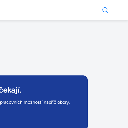
čekají.
ů pracovních možností napříč obory.