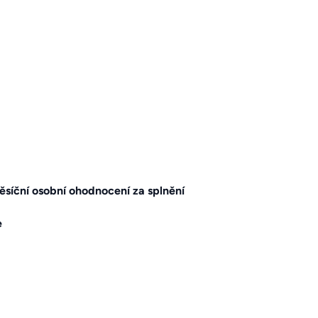
síční osobní ohodnocení za splnění
e