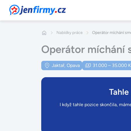
JenFirmy.cz
Nabídky práce
Operátor míchání sm
Operátor míchání 
Jaktař, Opava
31.000 – 35.000 
Tahle
I když tahle pozice skončila, máme