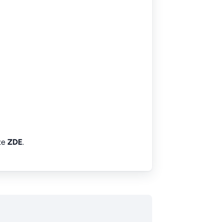
íte
ZDE
.