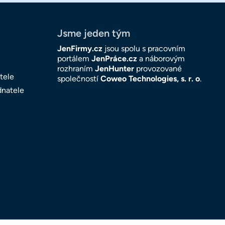
Jsme jeden tým
JenFirmy.cz
jsou spolu s pracovním
portálem
JenPráce.cz
a náborovým
rozhraním
JenHunter
provozované
tele
společností
Coweo Technologies, s. r. o
.
dnatele