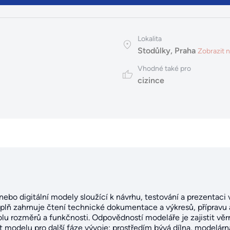
Lokalita
Stodůlky, Praha
Zobrazit 
Vhodné také pro
cizince
nebo digitální modely sloužící k návrhu, testování a prezentaci 
plň zahrnuje čtení technické dokumentace a výkresů, přípravu 
lu rozměrů a funkčnosti. Odpovědností modeláře je zajistit věr
 modelu pro další fáze vývoje; prostředím bývá dílna, modelárn