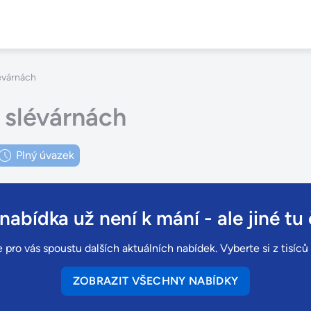
lévárnách
e slévárnách
Plný úvazek
 nabídka už není k mání
- ale jiné tu 
 pro vás spoustu dalších aktuálních nabídek. Vyberte si z tisíc
ZOBRAZIT VŠECHNY NABÍDKY