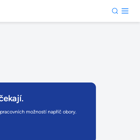
čekají.
ů pracovních možností napříč obory.