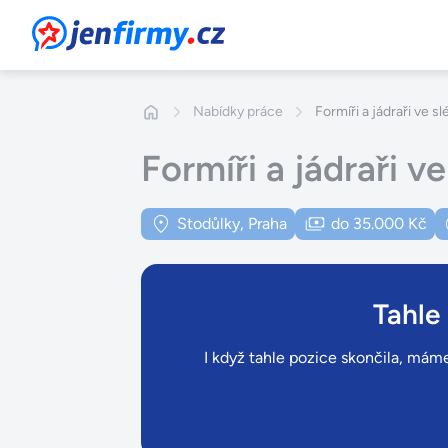
JenFirmy.cz
Nabídky práce
Formíři a jádraři ve s
Formíři a jádraři v
Stodůlky, Praha
do 35.000 Kč
Tahle
I když tahle pozice skončila, máme