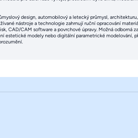
růmyslový design, automobilový a letecký průmysl, architekturu,
ívané nástroje a technologie zahrnují ruční opracování materiál
D tisk, CAD/CAM software a povrchové úpravy. Možná odborná za
ilní estetické modely nebo digitální parametrické modelování, 
orozumění.