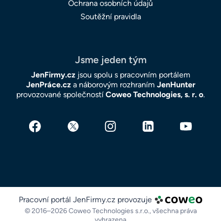
Ochrana osobních údajů
Soutěžní pravidla
Jsme jeden tým
JenFirmy.cz
jsou spolu s pracovním portálem
JenPráce.cz
a náborovým rozhraním
JenHunter
provozované společností
Coweo Technologies, s. r. o
.
Pracovní portál JenFirmy.cz provozuje
© 2016–2026 Coweo Technologies s.r.o.,
všechna práva
vyhrazena