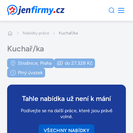
JenFirmy.cz
Nabídky práce
Kuchař/ka
Kuchař/ka
Strašnice, Praha
do 27.328 Kč
Plný úvazek
Tahle nabídka už není k mání
Podívejte se na další práce, které jsou právě
volné.
VŠECHNY NABÍDKY