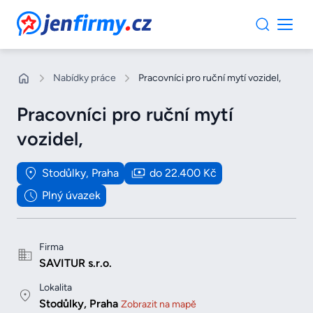
JenFirmy.cz
Nabídky práce
Pracovníci pro ruční mytí vozidel,
Pracovníci pro ruční mytí
vozidel,
Stodůlky, Praha
do 22.400 Kč
Plný úvazek
Firma
SAVITUR s.r.o.
Lokalita
Stodůlky, Praha
Zobrazit na mapě