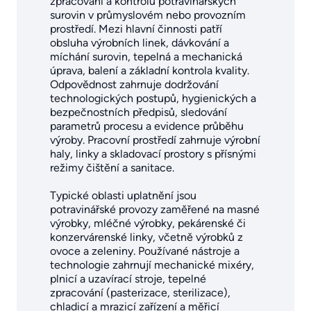
zpracování a kontrolu potravinářských
surovin v průmyslovém nebo provozním
prostředí. Mezi hlavní činnosti patří
obsluha výrobních linek, dávkování a
míchání surovin, tepelná a mechanická
úprava, balení a základní kontrola kvality.
Odpovědnost zahrnuje dodržování
technologických postupů, hygienických a
bezpečnostních předpisů, sledování
parametrů procesu a evidence průběhu
výroby. Pracovní prostředí zahrnuje výrobní
haly, linky a skladovací prostory s přísnými
režimy čištění a sanitace.
Typické oblasti uplatnění jsou
potravinářské provozy zaměřené na masné
výrobky, mléčné výrobky, pekárenské či
konzervárenské linky, včetně výrobků z
ovoce a zeleniny. Používané nástroje a
technologie zahrnují mechanické mixéry,
plnicí a uzavírací stroje, tepelné
zpracování (pasterizace, sterilizace),
chladicí a mrazicí zařízení a měřicí