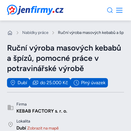
JenFirmy.cz
Nabídky práce
Ruční výroba masových kebabů a špízů,
Ruční výroba masových kebabů
a špízů, pomocné práce v
potravinářské výrobě
Dubí
do 25.000 Kč
Plný úvazek
Firma
KEBAB FACTORY s. r. o.
Lokalita
Dubí
Zobrazit na mapě