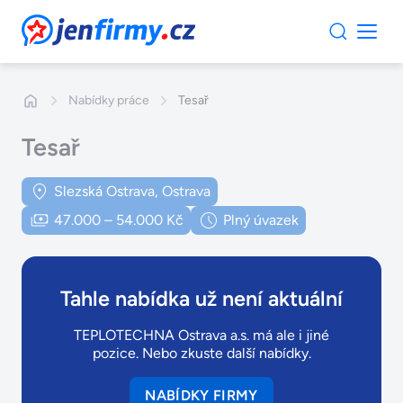
JenFirmy.cz
Nabídky práce
Tesař
Tesař
Slezská Ostrava, Ostrava
47.000 – 54.000 Kč
Plný úvazek
Tahle nabídka už není aktuální
TEPLOTECHNA Ostrava a.s. má ale i jiné
pozice. Nebo zkuste další nabídky.
NABÍDKY FIRMY