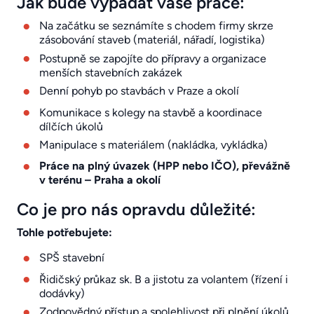
Jak bude vypadat vaše práce:
Na začátku se seznámíte s chodem firmy skrze
zásobování staveb (materiál, nářadí, logistika)
Postupně se zapojíte do přípravy a organizace
menších stavebních zakázek
Denní pohyb po stavbách v Praze a okolí
Komunikace s kolegy na stavbě a koordinace
dílčích úkolů
Manipulace s materiálem (nakládka, vykládka)
Práce na plný úvazek (HPP nebo IČO), převážně
v terénu – Praha a okolí
Co je pro nás opravdu důležité:
Tohle potřebujete:
SPŠ stavební
Řidičský průkaz sk. B a jistotu za volantem (řízení i
dodávky)
Zodpovědný přístup a spolehlivost při plnění úkolů