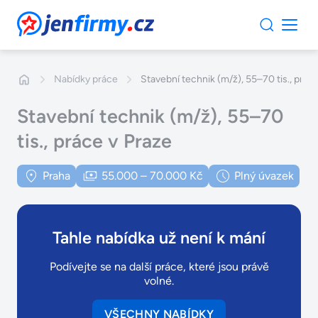
JenFirmy.cz
Nabídky práce
Stavební technik (m/ž), 55–70 tis., prác
Stavební technik (m/ž), 55–70
tis., práce v Praze
Praha
55.000 – 70.000 Kč
Plný úvazek
Tahle nabídka už není k mání
Podívejte se na další práce, které jsou právě
volné.
VŠECHNY NABÍDKY