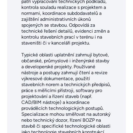
patří vypracování technických podkladů,
kontrola souladu realizace s projektem a
normami, koordinace subdodavatelů a
zajištění administrativních úkonů
spojených se stavbou. Odpovídá za
technické řešení detailů, evidenci změn a
kontrolu stavebních prací v terénu i na
staveništi či v kanceláři projektu.
Typické oblasti uplatnění zahrnují bytové,
občanské, průmyslové i inženýrské stavby
a developerské projekty. Používané
nástroje a postupy zahrnují čtení a revize
výkresové dokumentace, použití
stavebních norem a technických předpisů,
práce s měřicími přístroji, softwary pro
projektování a řízení staveb (např.
CAD/BIM nástroje) a koordinace
prováděcích technologických postupů.
Specializace mohou směřovat na autorský
nebo technický dozor, řízení BOZP na
stavbě či specifické technologické oblasti
jako technologie stavebních konstrukcí.