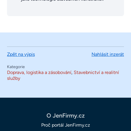
Zpět na výpis
Nahlásit inzerát
Kategorie
Doprava, logistika a zásobování
,
Stavebnictví a realitní
služby
O JenFirmy.cz
Proč portál JenFirmy.cz