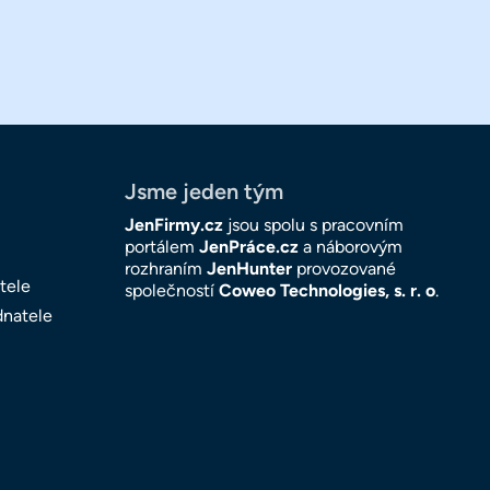
Jsme jeden tým
JenFirmy.cz
jsou spolu s pracovním
portálem
JenPráce.cz
a náborovým
rozhraním
JenHunter
provozované
tele
společností
Coweo Technologies, s. r. o
.
dnatele