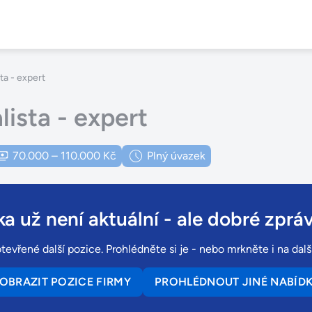
ta - expert
lista - expert
70.000 – 110.000 Kč
Plný úvazek
a už není aktuální
- ale dobré zpráv
tevřené další pozice. Prohlédněte si je - nebo mrkněte i na dal
OBRAZIT POZICE FIRMY
PROHLÉDNOUT JINÉ NABÍD