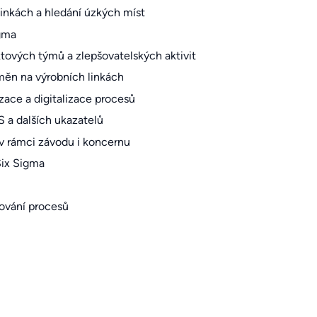
linkách a hledání úzkých míst
igma
tových týmů a zlepšovatelských aktivit
měn na výrobních linkách
zace a digitalizace procesů
S a dalších ukazatelů
d v rámci závodu i koncernu
Six Sigma
šování procesů