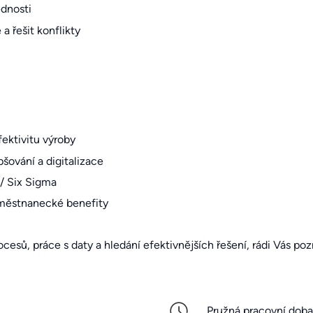
dnosti
a řešit konflikty
ektivitu výroby
šování a digitalizace
 / Six Sigma
aměstnanecké benefity
cesů, práce s daty a hledání efektivnějších řešení, rádi Vás po
Pružná pracovní doba