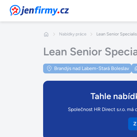
JenFirmy.cz
Nabídky práce
Lean Senior Specialis
Lean Senior Specia
Brandýs nad Labem-Stará Boleslav
Tahle nabídk
Společnost HR Direct s.r.o. má o
Z