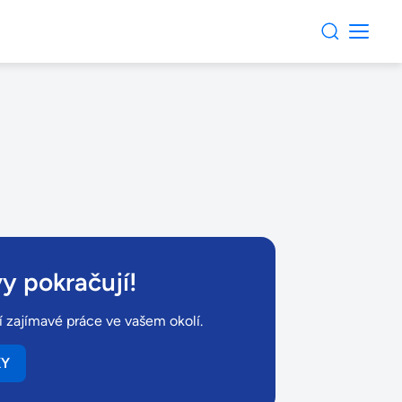
y pokračují!
ší zajímavé práce ve vašem okolí.
KY