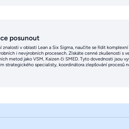
ice posunout
ní znalosti v oblasti Lean a Six Sigma, naučíte se řídit komplex
ýrobních i nevýrobních procesech. Získáte cenné zkušenosti s 
ních metod jako VSM, Kaizen či SMED. Tyto dovednosti jsou v
lím strategického specialisty, koordinátora zlepšování procesů