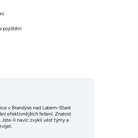
ní
a pojištění
ozice v Brandýse nad Labem-Staré
dání efektivnějších řešení. Znalost
 Jste-li navíc zvyklí vést týmy a
víjet.