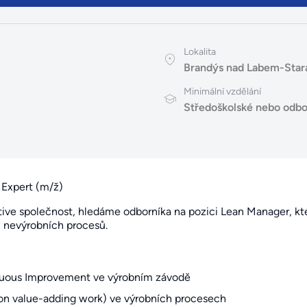
Lokalita
Brandýs nad Labem-Stará
Minimální vzdělání
Středoškolské nebo odbo
 Expert (m/ž)
otive společnost, hledáme odborníka na pozici Lean Manager, kte
i nevýrobních procesů.
inuous Improvement ve výrobním závodě
(non value-adding work) ve výrobních procesech