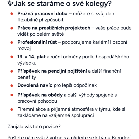
✨Jak se staráme o své kolegy?
Pružná pracovní doba
– můžete si svůj den
flexibilně přizpůsobit
Práce na prestižních projektech
– vaše práce bude
vidět po celém světě
Profesionální růst
– podporujeme kariérní i osobní
rozvoj
13. a 14. plat
a roční odměny podle hospodářského
výsledku
Příspěvek na penzijní pojištění
a další finanční
benefity
Dovolená navíc
pro lepší odpočinek
Příspěvek na obědy
a další výhody spojené s
pracovní pohodou
Firemní akce a příjemná atmosféra v týmu, kde si
zakládáme na vzájemné spolupráci
Zaujala vás tato pozice?
Pošlete nám svůj životopis a přidejte se k týmu Berndorf