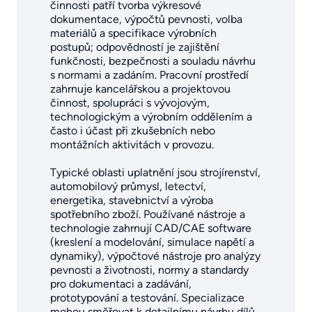
činnosti patří tvorba výkresové
dokumentace, výpočtů pevnosti, volba
materiálů a specifikace výrobních
postupů; odpovědností je zajištění
funkčnosti, bezpečnosti a souladu návrhu
s normami a zadáním. Pracovní prostředí
zahrnuje kancelářskou a projektovou
činnost, spolupráci s vývojovým,
technologickým a výrobním oddělením a
často i účast při zkušebních nebo
montážních aktivitách v provozu.
Typické oblasti uplatnění jsou strojírenství,
automobilový průmysl, letectví,
energetika, stavebnictví a výroba
spotřebního zboží. Používané nástroje a
technologie zahrnují CAD/CAE software
(kreslení a modelování, simulace napětí a
dynamiky), výpočtové nástroje pro analýzy
pevnosti a životnosti, normy a standardy
pro dokumentaci a zadávání,
prototypování a testování. Specializace
mohou směřovat k detailnímu návrhu dílů,