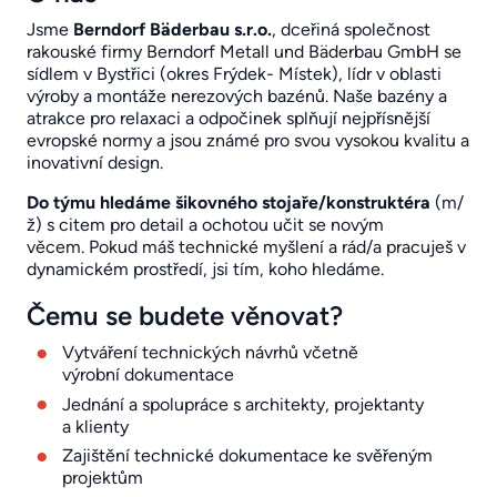
Jsme
Berndorf Bäderbau s.r.o.
, dceřiná společnost
rakouské firmy Berndorf Metall und Bäderbau GmbH se
sídlem v Bystřici (okres Frýdek- Místek), lídr v oblasti
výroby a montáže nerezových bazénů. Naše bazény a
atrakce pro relaxaci a odpočinek splňují nejpřísnější
evropské normy a jsou známé pro svou vysokou kvalitu a
inovativní design.
Do týmu hledáme šikovného stojaře/konstruktéra
(m/
ž) s citem pro detail a ochotou učit se novým
věcem. Pokud máš technické myšlení a rád/a pracuješ v
dynamickém prostředí, jsi tím, koho hledáme.
Čemu se budete věnovat?
Vytváření technických návrhů včetně
výrobní dokumentace
Jednání a spolupráce s architekty, projektanty
a klienty
Zajištění technické dokumentace ke svěřeným
projektům