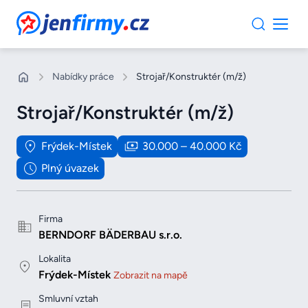
JenFirmy.cz
Nabídky práce
Strojař/Konstruktér (m/ž)
Strojař/Konstruktér (m/ž)
Frýdek-Místek
30.000 – 40.000 Kč
Plný úvazek
Firma
BERNDORF BÄDERBAU s.r.o.
Lokalita
Frýdek-Místek
Zobrazit na mapě
Smluvní vztah