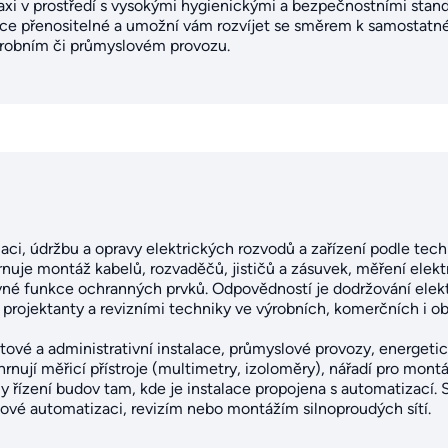
axi v prostředí s vysokými hygienickými a bezpečnostními stand
oce přenositelné a umožní vám rozvíjet se směrem k samostatn
ýrobním či průmyslovém provozu.
stalaci, údržbu a opravy elektrických rozvodů a zařízení podle t
nuje montáž kabelů, rozvaděčů, jističů a zásuvek, měření elekt
ávné funkce ochranných prvků. Odpovědností je dodržování elek
 projektanty a revizními techniky ve výrobních, komerčních i o
tové a administrativní instalace, průmyslové provozy, energetick
rnují měřicí přístroje (multimetry, izoloměry), nářadí pro montá
řízení budov tam, kde je instalace propojena s automatizací.
ové automatizaci, revizím nebo montážím silnoproudých sítí.