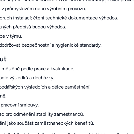
i v průmyslovém nebo výrobním provozu.
poruch instalací; čtení technické dokumentace výhodou.
atných předpisů budou výhodou.
áce v týmu.
dodržovat bezpečnostní a hygienické standardy.
ut
měsíčně podle praxe a kvalifikace.
odle výsledků a docházky.
ospodářských výsledcích a délce zaměstnání.
lně.
 pracovní smlouvy.
c pro odměnění stability zaměstnanců.
štění jako součást zaměstnaneckých benefitů.