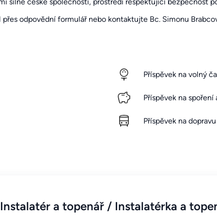
mí silné české společnosti, prostředí respektující bezpečnost p
l přes
odpovědní formulář
nebo kontaktujte Bc. Simonu Brabco
Příspěvek na volný ča
Příspěvek na spoření 
Příspěvek na dopravu
nstalatér a topenář / Instalatérka a top