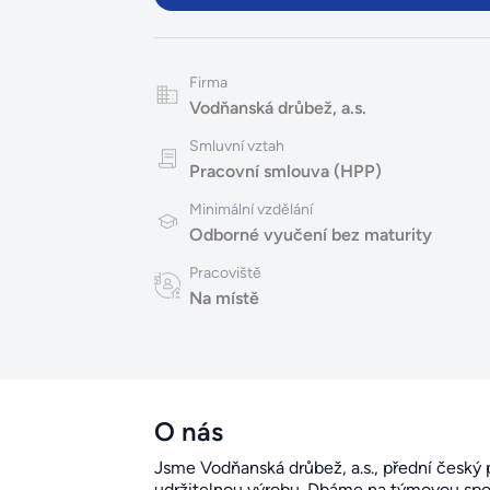
Firma
Vodňanská drůbež, a.s.
Smluvní vztah
Pracovní smlouva (HPP)
Minimální vzdělání
Odborné vyučení bez maturity
Pracoviště
Na místě
O nás
Jsme Vodňanská drůbež, a.s., přední český
udržitelnou výrobu. Dbáme na týmovou spolu