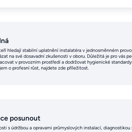
dná
kteří hledají stabilní uplatnění instalatéra v jednosměnném pro
at na své dosavadní zkušenosti v oboru. Důležitá je pro vás pe
acovat v provozním prostředí a dodržovat hygienické standardy.
m o profesní růst, najdete zde příležitost.
ice posunout
osti s údržbou a opravami průmyslových instalací, diagnostikou