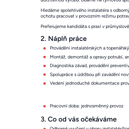
Hledáme spolehlivého instalatéra s odbor
ochotu pracovat v provozním režimu potra
Preferujeme kandidáta s praxí v průmyslové
2. Náplň práce
Provádění instalatérských a topenářský
Montáž, demontáž a opravy potrubí, ar
Diagnostika závad, provádění preventiv
Spolupráce s údržbou při zavádění nov
Vedení jednoduché dokumentace prove
Pracovní doba: jednosměnný provoz
3. Co od vás očekáváme
Odborné vyučení v oboru instalatér/top