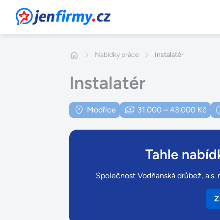
JenFirmy.cz
Nabídky práce
Instalatér
Instalatér
Modřice
31.000 – 43.000 Kč
Tahle nabídk
Společnost Vodňanská drůbež, a.s. m
Z