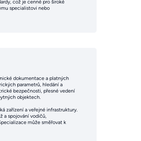
ardy, což je cenné pro široké
ému specialistovi nebo
echnické dokumentace a platných
rických parametrů, hledání a
trické bezpečnosti, přesné vedení
bytných objektech.
á zařízení a veřejné infrastruktury.
ž a spojování vodičů,
 Specializace může směřovat k