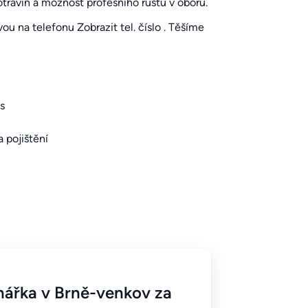
otravin a možnost profesního růstu v oboru.
vou na telefonu
Zobrazit tel. číslo
. Těšíme
s
a pojištění
enářka v Brně-venkov za