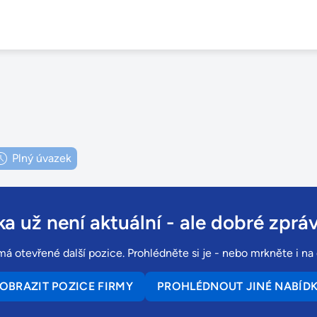
Plný úvazek
a už není aktuální
- ale dobré zpráv
á otevřené další pozice. Prohlédněte si je - nebo mrkněte i na 
OBRAZIT POZICE FIRMY
PROHLÉDNOUT JINÉ NABÍD