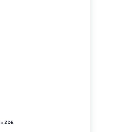
íte
ZDE
.