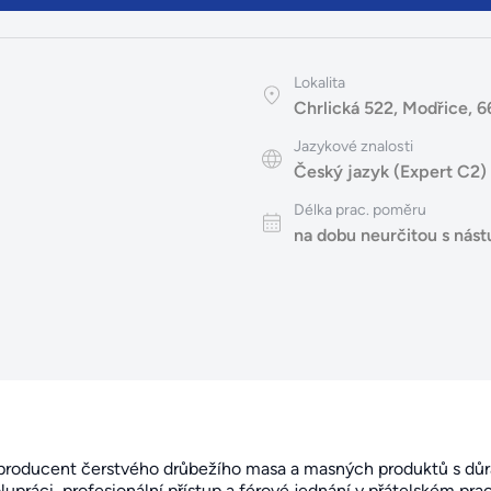
Lokalita
Chrlická 522, Modřice, 
Jazykové znalosti
Český jazyk (Expert C2)
Délka prac. poměru
na dobu neurčitou s ná
 producent čerstvého drůbežího masa a masných produktů s důr
práci, profesionální přístup a férové jednání v přátelském pra