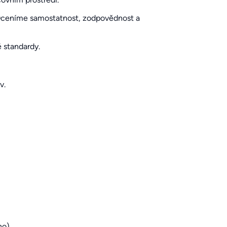
 Oceníme samostatnost, zodpovědnost a
 standardy.
v.
o).