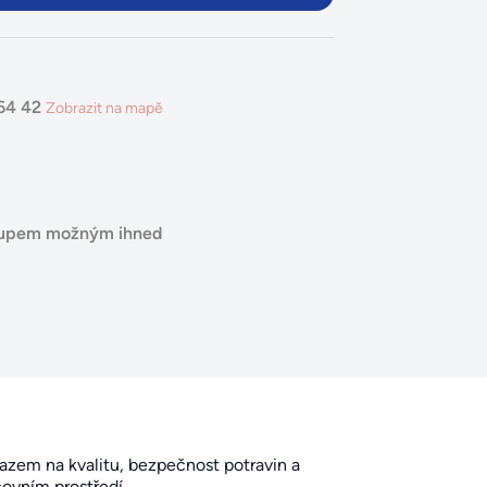
664 42
Zobrazit na mapě
stupem možným ihned
azem na kvalitu, bezpečnost potravin a
covním prostředí.