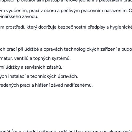
ným vyučením, praxí v oboru a pečlivým pracovním nasazením.
vinářského závodu.
m prostředí, který dodržuje bezpečnostní předpisy a hygienické
ch prací při údržbě a opravách technologických zařízení a budo
matur, ventilů a topných systémů.
ní údržby a servisních zásahů.
ých instalací a technických úpravách.
dených prací a hlášení závad nadřízenému.
enář (min. střední odborné vzdělání bez maturity je akceptován