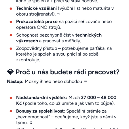
koho je spoleh a k práci se staví poctivě.
Technické vzdělání
(výuční list nebo maturita v
oboru strojírenství).📜
Prokazatelná praxe
na pozici seřizovače nebo
operátora CNC strojů.
Schopnost bezchybně číst v
technických
výkresech
a pracovat s měřidly.
Zodpovědný přístup – potřebujeme parťáka, na
kterého je spoleh a svou práci si po sobě
zkontroluje.
💎 Proč u nás budete rádi pracovat?
Nástup:
Možný ihned nebo dohodou 📅
Nadstandardní výdělek:
Mzda
37 000 – 48 000
Kč
(podle toho, co už umíte a jak vám to půjde).
Bonusy za spolehlivost:
Speciální prémie za
„beznemocnost“ – oceňujeme, když jste s námi v
týmu. 🏅