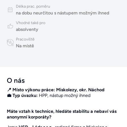
Délka prac. poměru
na dobu neurčitou s nástupem možným ihned
Vhodné také pro
absolventy
Pracoviště
Na místě
O nás
📍 Místo výkonu práce:
Miskolezy, okr. Náchod
💼 Typ úvazku:
HPP, nástup možný ihned
Máte vztah k technice, hledáte stabilitu a nebaví vás
anonymní korporáty?