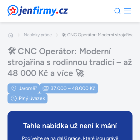
JenFirmy.cz
Nabídky práce
🛠️ CNC Operátor: Moderní strojařina s r
🛠️ CNC Operátor: Moderní
strojařina s rodinnou tradicí – až
48 000 Kč a více 🚀
Jaroměř
37.000 – 48.000 Kč
Plný úvazek
Tahle nabídka už není k mání
Podívejte se na další práce, které jsou právě