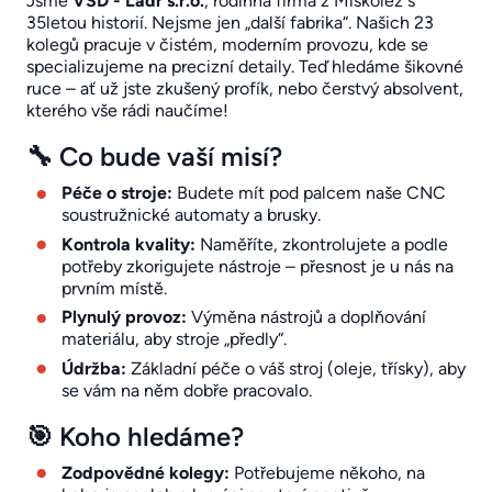
Jsme
VSD - Ládr s.r.o.
, rodinná firma z Miskolez s
35letou historií. Nejsme jen „další fabrika“. Našich 23
kolegů pracuje v čistém, moderním provozu, kde se
specializujeme na precizní detaily. Teď hledáme šikovné
ruce – ať už jste zkušený profík, nebo čerstvý absolvent,
kterého vše rádi naučíme!
🔧 Co bude vaší misí?
Péče o stroje:
Budete mít pod palcem naše CNC
soustružnické automaty a brusky.
Kontrola kvality:
Naměříte, zkontrolujete a podle
potřeby zkorigujete nástroje – přesnost je u nás na
prvním místě.
Plynulý provoz:
Výměna nástrojů a doplňování
materiálu, aby stroje „předly“.
Údržba:
Základní péče o váš stroj (oleje, třísky), aby
se vám na něm dobře pracovalo.
🎯 Koho hledáme?
Zodpovědné kolegy:
Potřebujeme někoho, na