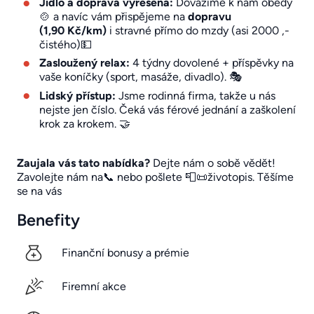
Jídlo a doprava vyřešena:
Dovážíme k nám obědy
🍲 a navíc vám přispějeme na
dopravu
(1,90 Kč/km)
i stravné přímo do mzdy (asi 2000 ,-
čistého)💵
Zasloužený relax:
4 týdny dovolené + příspěvky na
vaše koníčky (sport, masáže, divadlo). 🎭
Lidský přístup:
Jsme rodinná firma, takže u nás
nejste jen číslo. Čeká vás férové jednání a zaškolení
krok za krokem. 🤝
Zaujala vás tato nabídka?
Dejte nám o sobě vědět!
Zavolejte nám na📞 nebo pošlete 📮📜životopis. Těšíme
se na vás
Benefity
Finanční bonusy a prémie
Firemní akce