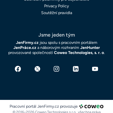
Privacy Policy
Soutěžní pravidla
Jsme jeden tým
JenFirmy.cz
jsou spolu s pracovním portálem
JenPráce.cz
a náborovým rozhraním
JenHunter
provozované společností
Coweo Technologies, s. r. o
.
Pracovní portál JenFirmy.cz provozuje
© 2016–2026 Coweo Technologies s.r.o.,
všechna práva