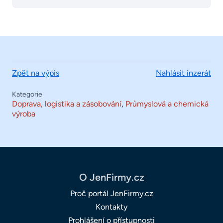
Zpět na výpis
Nahlásit inzerát
Kategorie
Doprava, logistika a zásobování
,
Průmyslová a chemická
výroba
O JenFirmy.cz
Proč portál JenFirmy.cz
Kontakty
Prohlášení o přístupnosti