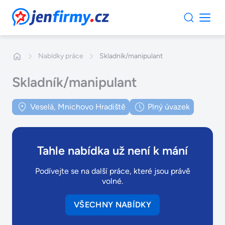
JenFirmy.cz
Nabídky práce
Skladník/manipulant
Skladník/manipulant
Veselá, Mnichovo Hradiště
Plný úvazek
Tahle nabídka už není k mání
Podívejte se na další práce, které jsou právě
volné.
VŠECHNY NABÍDKY