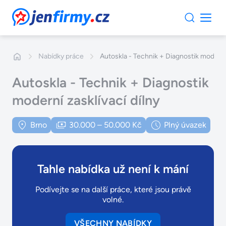
JenFirmy.cz
Nabídky práce
Autoskla - Technik + Diagnostik moderní 
Autoskla - Technik + Diagnostik
moderní zasklívací dílny
Brno
30.000 – 50.000 Kč
Plný úvazek
Tahle nabídka už není k mání
Podívejte se na další práce, které jsou právě
volné.
VŠECHNY NABÍDKY