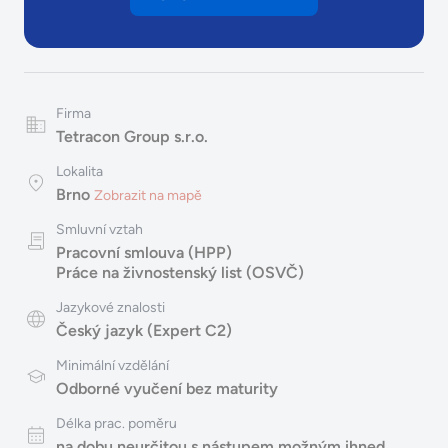
Firma
Tetracon Group s.r.o.
Lokalita
Brno
Zobrazit na mapě
Smluvní vztah
Pracovní smlouva (HPP)
Práce na živnostenský list (OSVČ)
Jazykové znalosti
Český jazyk (Expert C2)
Minimální vzdělání
Odborné vyučení bez maturity
Délka prac. poměru
na dobu neurčitou s nástupem možným ihned