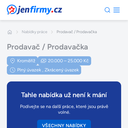
JenFirmy.cz
Nabídky práce
Prodavač / Prodavačka
Prodavač / Prodavačka
Kroměříž
20.000 – 25.000 Kč
Plný úvazek
,
Zkrácený úvazek
Tahle nabídka už není k mání
Podívejte se na další práce, které jsou právě
volné.
VŠECHNY NABÍDKY