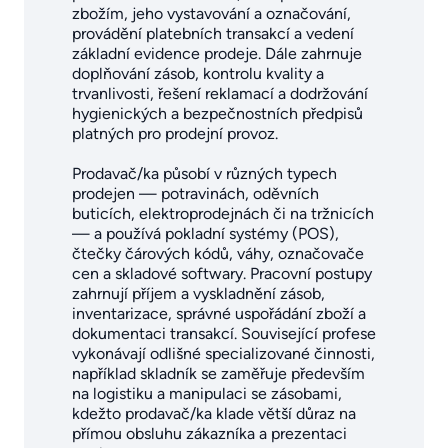
zbožím, jeho vystavování a označování,
provádění platebních transakcí a vedení
základní evidence prodeje. Dále zahrnuje
doplňování zásob, kontrolu kvality a
trvanlivosti, řešení reklamací a dodržování
hygienických a bezpečnostních předpisů
platných pro prodejní provoz.
Prodavač/ka působí v různých typech
prodejen — potravinách, oděvních
buticích, elektroprodejnách či na tržnicích
— a používá pokladní systémy (POS),
čtečky čárových kódů, váhy, označovače
cen a skladové softwary. Pracovní postupy
zahrnují příjem a vyskladnění zásob,
inventarizace, správné uspořádání zboží a
dokumentaci transakcí. Související profese
vykonávají odlišné specializované činnosti,
například skladník se zaměřuje především
na logistiku a manipulaci se zásobami,
kdežto prodavač/ka klade větší důraz na
přímou obsluhu zákazníka a prezentaci